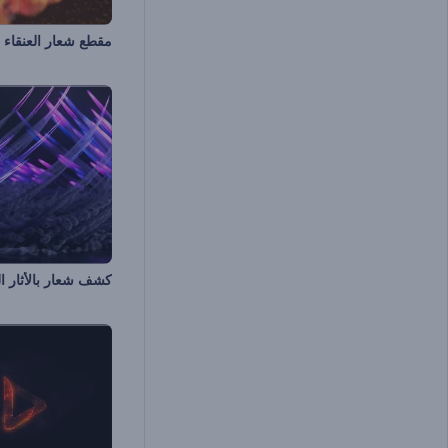
مقطع شعار العنقاء
كشف شعار بالأثار ال