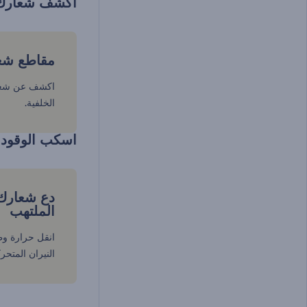
اكشف شعارك ب
مقاطع شعا
اكشف عن شعار
الخلفية.
اسكب الوقود 
دع شعارك 
الملتهب
انقل حرارة و
النيران المتحرك