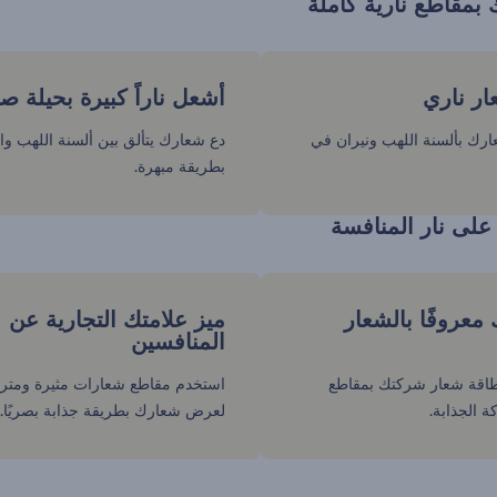
مقاطع نارية كاملة
ر ناري
أشعل ناراً كبيرة بحيلة ص
ك بألسنة اللهب ونيران في
دع شعارك يتألق بين ألسنة اللهب و
بطريقة مبهرة.
على نار المنافسة
معروفًا بالشعار
ميز علامتك التجارية عن
المنافسين
طاقة شعار شركتك بمقاطع
استخدم مقاطع شعارات مثيرة ومتر
ة الجذابة.
لعرض شعارك بطريقة جذابة بصريًا.