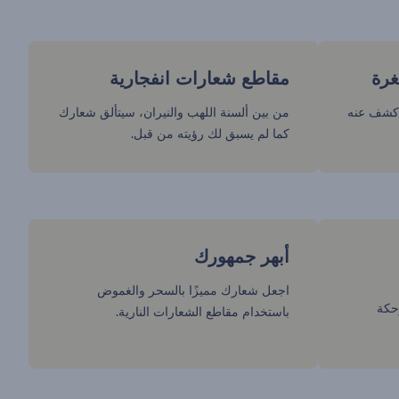
غرة
مقاطع شعارات انفجارية
اكشف عنه
من بين ألسنة اللهب والنيران، سيتألق شعارك
كما لم يسبق لك رؤيته من قبل.
أبهر جمهورك
اجعل شعارك مميزًا بالسحر والغموض
حكة
باستخدام مقاطع الشعارات النارية.