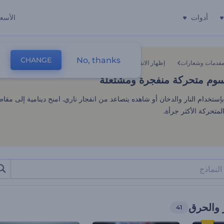
أدوات
الأسعا
وم متحركة منفجرة ومشتعلة
No, thanks
CHANGE
قدمات وشعارات
إظهار الانفجار والحرق
وم متحركة منفجرة ومشتعلة
خدام النار والدخان أو شاهده يتصاعد من انفجار ناري. امنح دينامية إلى مقاطع
متحركة الأكثر جرأة.
ر والحرق
41