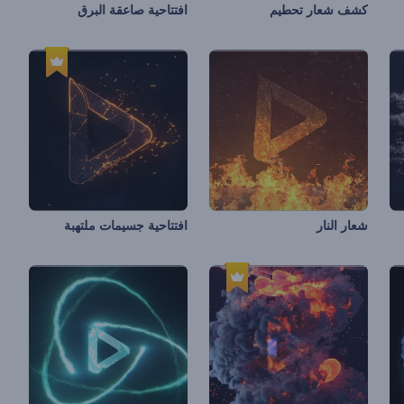
كشف شعار تحطيم
افتتاحية صاعقة البرق
شعار النار
افتتاحية جسيمات ملتهبة