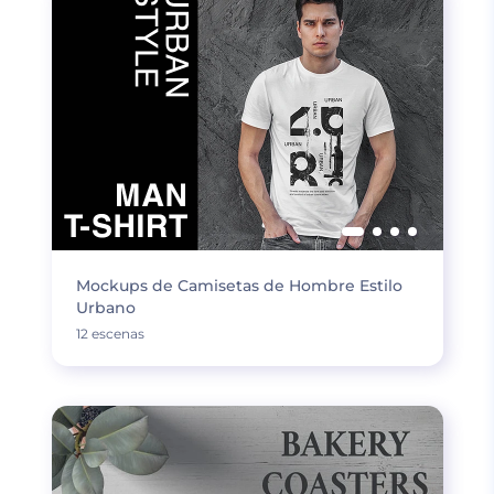
Mockups de Camisetas de Hombre Estilo
Urbano
12 escenas