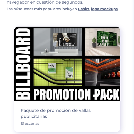
navegador en cuestión de segundos.
Las búsquedas más populares incluyen
t-shirt
,
logo mockups
Paquete de promoción de vallas
publicitarias
13 escenas