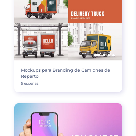
Mockups para Branding de Camiones de
Reparto
5 escenas