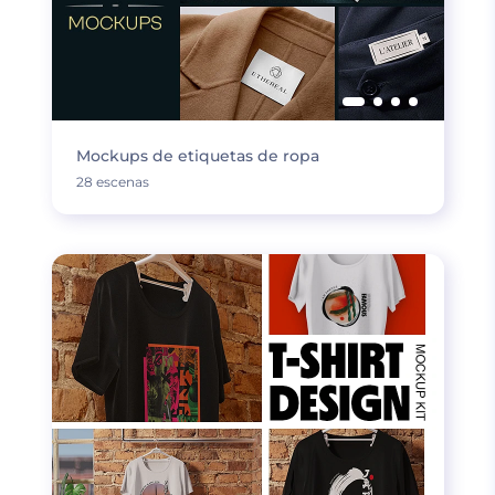
Mockups de etiquetas de ropa
28 escenas