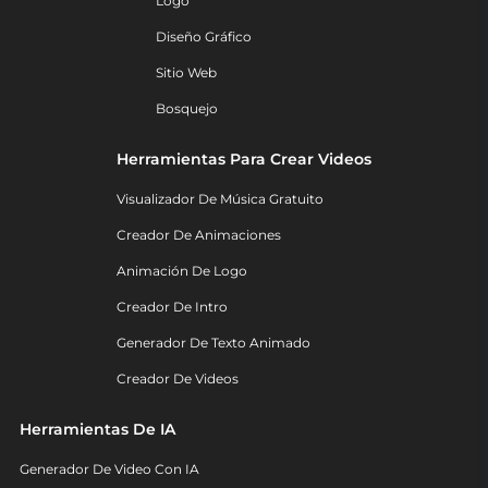
Logo
Diseño Gráfico
Sitio Web
Bosquejo
Herramientas Para Crear Videos
Visualizador De Música Gratuito
Creador De Animaciones
Animación De Logo
Creador De Intro
Generador De Texto Animado
Creador De Videos
Herramientas De IA
Generador De Video Con IA