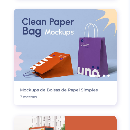
Mockups de Bolsas de Papel Simples
7 escenas