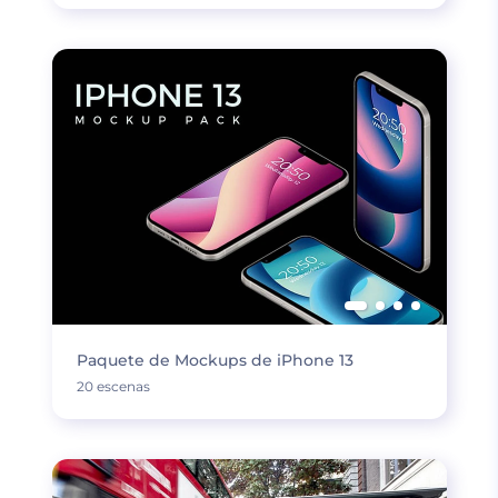
Paquete de Mockups de iPhone 13
20 escenas