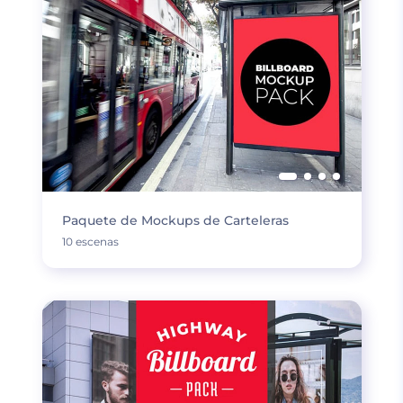
Paquete de Mockups de Carteleras
10 escenas