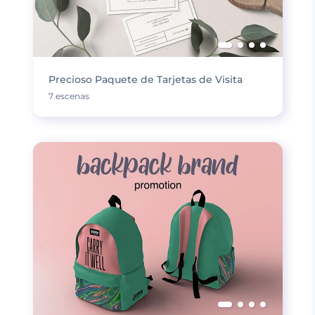
Precioso Paquete de Tarjetas de Visita
7 escenas