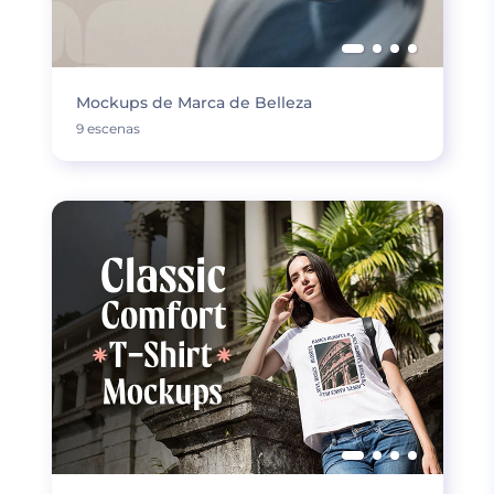
Mockups de Marca de Belleza
9 escenas