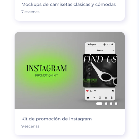
Mockups de camisetas clásicas y cómodas
7 escenas
Kit de promoción de Instagram
9 escenas