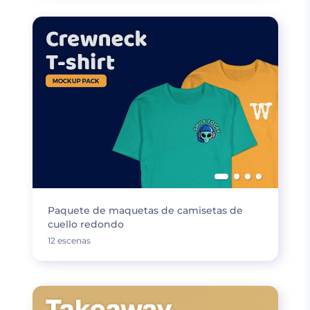
Paquete de maquetas de camisetas de
cuello redondo
12 escenas