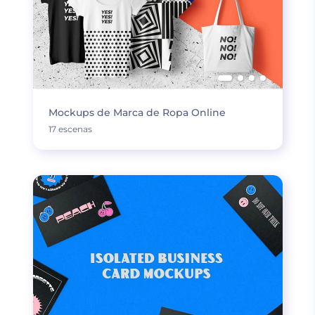
Mockups de Marca de Ropa Online
17 escenas