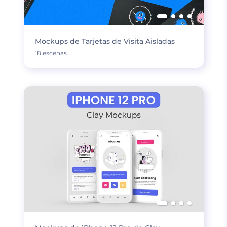
Mockups de Tarjetas de Visita Aisladas
18 escenas