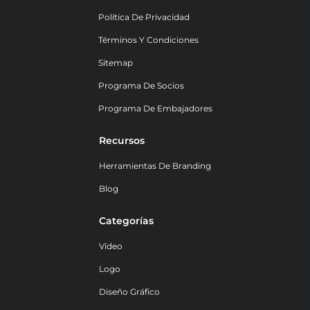
Política De Privacidad
Términos Y Condiciones
Sitemap
Programa De Socios
Programa De Embajadores
Recursos
Herramientas De Branding
Blog
Categorías
Vídeo
Logo
Diseño Gráfico