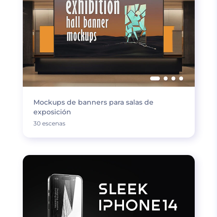
Mockups de banners para salas de
exposición
30 escenas