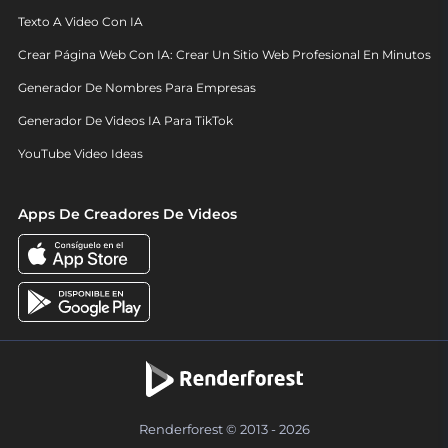
Texto A Video Con IA
Crear Página Web Con IA: Crear Un Sitio Web Profesional En Minutos
Generador De Nombres Para Empresas
Generador De Videos IA Para TikTok
YouTube Video Ideas
Apps De Creadores De Videos
Renderforest © 2013 - 2026