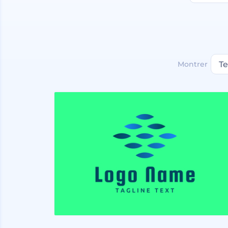
Montrer
T