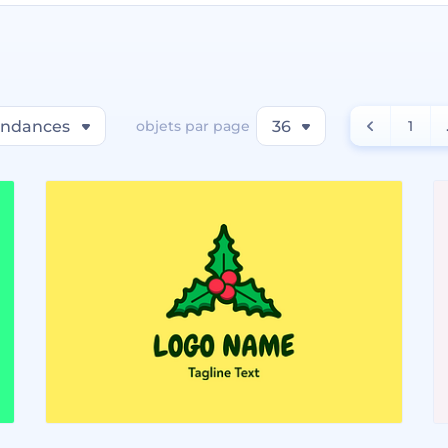
endances
objets par page
36
1