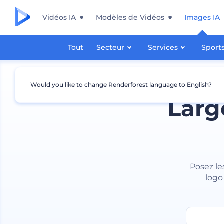
Vidéos IA
Modèles de Vidéos
Images IA
Tout
Secteur
Services
Sport
Would you like to change Renderforest language to English?
Larg
Posez le
logo