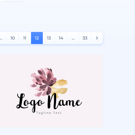
...
10
11
12
13
14
...
33