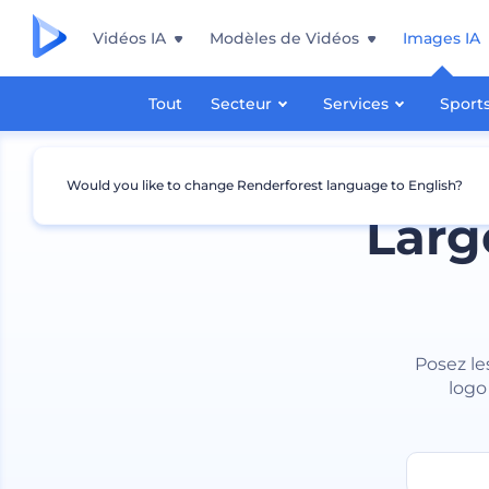
Vidéos IA
Modèles de Vidéos
Images IA
Tout
Secteur
Services
Sport
Would you like to change Renderforest language to English?
Larg
Posez le
logo