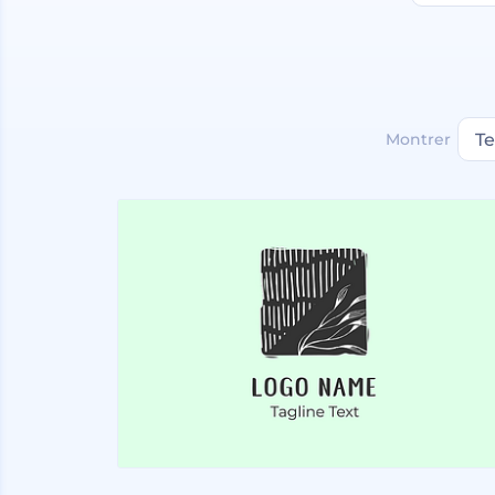
Montrer
T