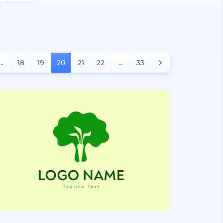
...
18
19
20
21
22
...
33