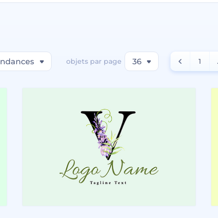
endances
objets par page
36
1