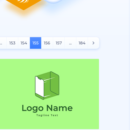
...
153
154
155
156
157
...
184