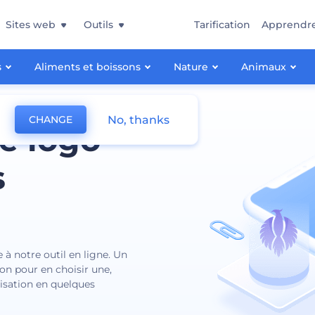
Sites web
Outils
Tarification
Apprendr
s
Aliments et boissons
Nature
Animaux
No, thanks
CHANGE
e logo
s
e à notre outil en ligne. Un
on pour en choisir une,
tisation en quelques