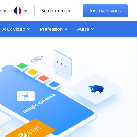
e
Se connecter
Inscrivez-vous
Jeux vidéo
Prefession
Autre