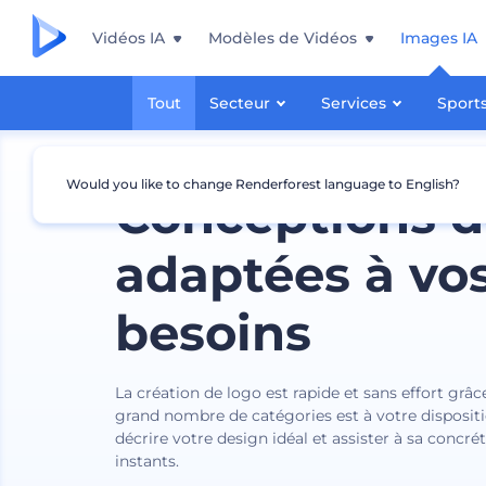
Vidéos IA
Modèles de Vidéos
Images IA
Tout
Secteur
Services
Sport
Would you like to change Renderforest language to English?
Conceptions d
adaptées à vo
besoins
La création de logo est rapide et sans effort grâc
grand nombre de catégories est à votre dispositi
décrire votre design idéal et assister à sa concré
instants.