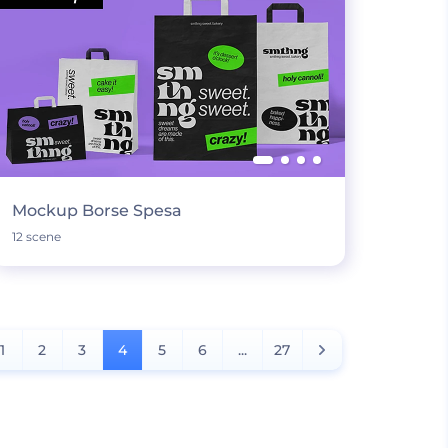
Mockup Borse Spesa
12 scene
1
2
3
4
5
6
...
27