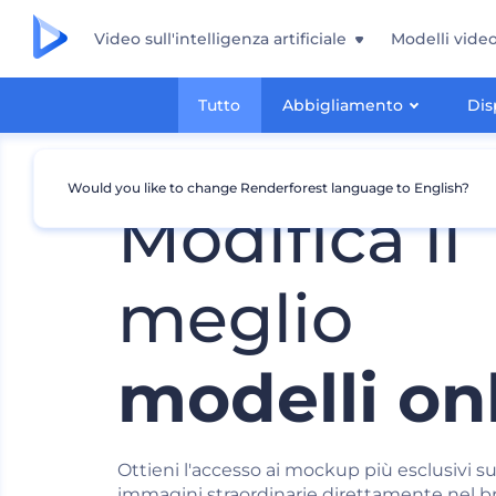
Video sull'intelligenza artificiale
Modelli vide
Tutto
Abbigliamento
Dis
Would you like to change Renderforest language to English?
Modifica il
meglio
modelli on
Ottieni l'accesso ai mockup più esclusivi s
immagini straordinarie direttamente nel b