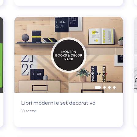
Libri moderni e set decorativo
10 scene