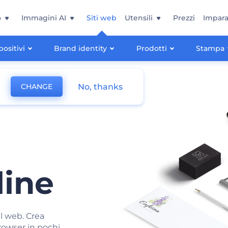
o
Immagini AI
Siti web
Utensili
Prezzi
Impara
positivi
Brand identity
Prodotti
Stampa
No, thanks
CHANGE
line
ul web. Crea
rowser in pochi