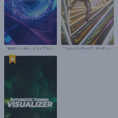
「
発光のトンネル」ビジュアライザー
「
フォーリングループ」オーディオビジュアライザー