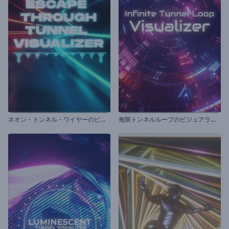
ネ
オン・トンネル・ワイヤーのビジュアライザー
無
限トンネルループのビジュアライザー