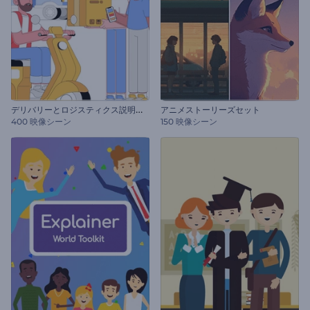
デ
リバリーとロジスティクス説明セット
アニメストーリーズセット
400 映像シーン
150 映像シーン