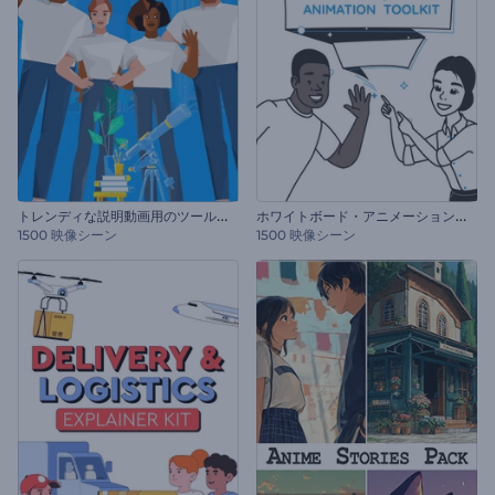
ト
レンディな説明動画用のツールキット
ホ
ワイトボード・アニメーションのツールキット
1500 映像シーン
1500 映像シーン