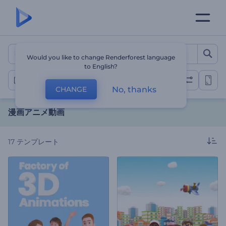
漫画アニメ動画
Would you like to change Renderforest language
to English?
漫画動画
No, thanks
CHANGE
漫画アニメ動画
17
テンプレート