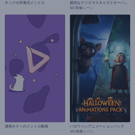
親
切なクリスマスキャラクターパック
チックの卒業式イントロ
50 映像シーン
漫画キティのイントロ動画
ハロウィンアニメーションパック
40 映像シーン