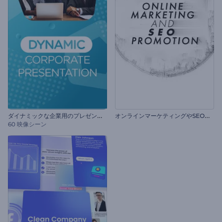
ダ
イナミックな企業用のプレゼンテーション
オ
ンラインマーケティングやSEOプロモーション
60 映像シーン