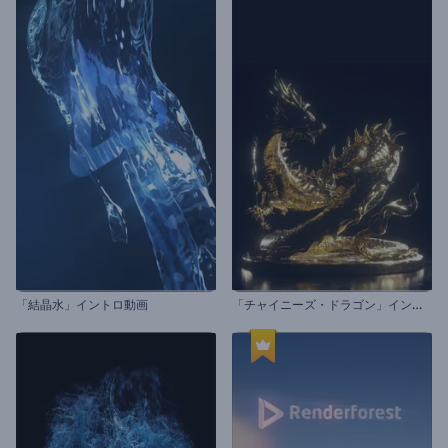
「
チャイニーズ・ドラゴン」イントロ動画
「結晶水」イントロ動画