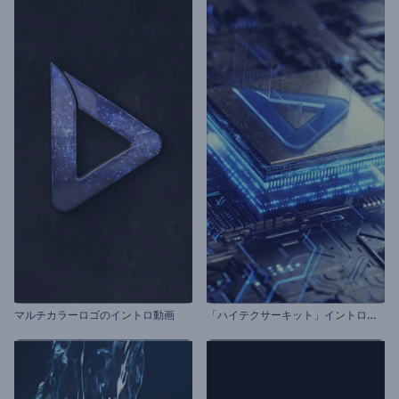
「
ハイテクサーキット」イントロ動画
マルチカラーロゴのイントロ動画