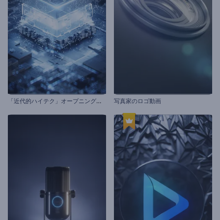
「
近代的ハイテク」オープニング動画
写真家のロゴ動画