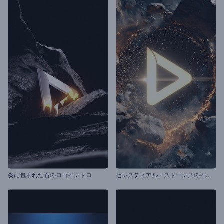
セ
レスティアル・ストーンズのイントロ動画
炎に包まれた石のロゴイントロ