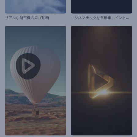
「
シネマチックな自動車」イントロ動画
リアルな航空機のロゴ動画