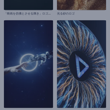
「
映画を彷彿とさせる輝き」ロゴ動画
光る砂のロゴ