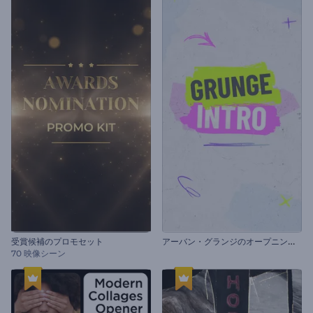
ア
ーバン・グランジのオープニング動画
受賞候補のプロモセット
70 映像シーン