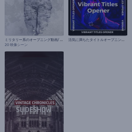
ミ
リタリー系のオープニング動画/ 勝利の日
活
気に満ちたタイトルオープニング動画
20 映像シーン