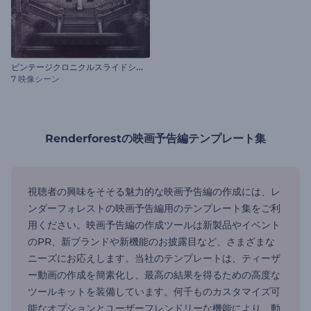
ビ
ンテージクロニクルスライドショー
7 映像シーン
Renderforestの映画予告編テンプレート集
視聴者の興味をそそる魅力的な映画予告編の作成には、レ
ンダーフォレストの映画予告編用のテンプレート集をご利
用ください。映画予告編の作成ツールは新製品やイベント
のPR、新ブランドや新機能のお披露目など、さまざまな
ニーズにお応えします。当社のテンプレートは、ティーザ
ー動画の作成を簡素化し、最高の結果を得るための高度な
ツールキットを装備しています。何千ものカスタマイズ可
能なオプションとユーザーフレンドリーな機能により、動