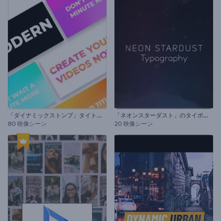
「
ダイナミックストンプ」タイトル・セット
「
ネオンスターダスト」のタイポグラフィー
80 映像シーン
20 映像シーン