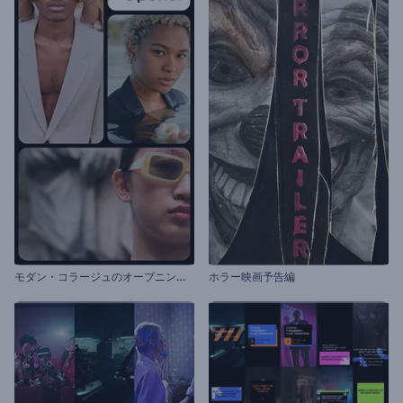
モ
ダン・コラージュのオープニング動画
ホラー映画予告編