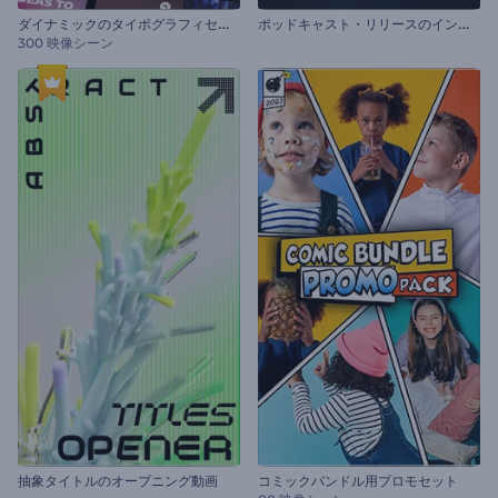
ダ
イナミックのタイポグラフィセット
ポ
ッドキャスト・リリースのイントロ動画
300 映像シーン
抽象タイトルのオープニング動画
コミックバンドル用プロモセット