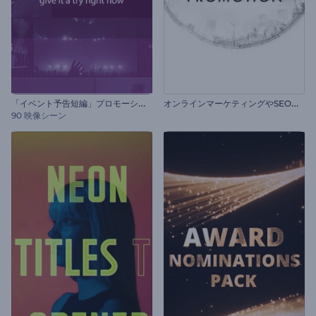
「
イベント予告短編」プロモーションビデオセット
オ
ンラインマーケティングやSEOプロモーション
90 映像シーン