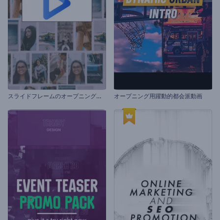
ス
ライドフレームのオープニング動画
オープニング用躍動的都会派動画