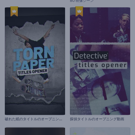
80 映像シーン
破
れた紙のタイトルのオープニング動画
探偵タイトルのオープニング動画