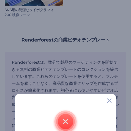
SNS用の簡潔なタイポグラフィ
200 映像シーン
Renderforestの商業ビデオテンプレート
Renderforestは、数分で製品のマーケティングを開始で
きる無料の商業ビデオテンプレートのコレクションを提供
しています。これらのテンプレートを使用すると、フルチ
ームを雇うことなく、高品質な商業クリップを作成するプ
ロセスが簡素化されます。初心者にも使いやすいビデオ広
告メーカーを使えば、誰でも簡単に素晴らしいビデオを作
成できます。 まず、必要なスタイルに最適な商業テンプレ
ートの中から1つを選びます。それから、テキスト、ビジ
ュアル、ブランド要素をカスタマイズして、自分のニーズ
に合わせて調整できます。音楽、ボイスオーバー、特別な