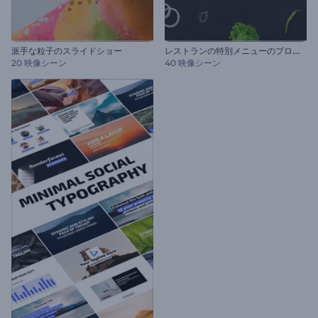
レ
ストランの特別メニューのプロモーション
派手な粒子のスライドショー
20 映像シーン
40 映像シーン