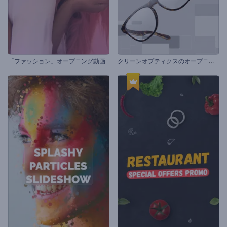
ク
リーンオプティクスのオープニング動画
「ファッション」オープニング動画