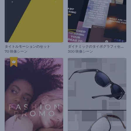
ダ
イナミックのタイポグラフィセット
タイトルモーションのセット
70 映像シーン
300 映像シーン