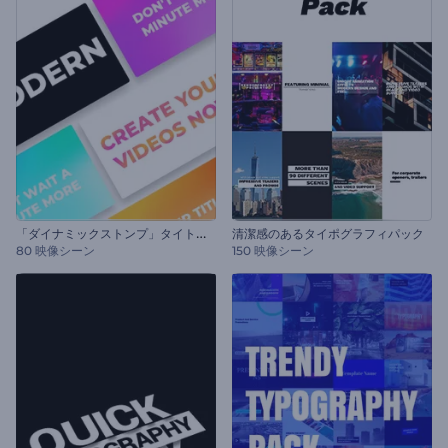
「
ダイナミックストンプ」タイトル・セット
清潔感のあるタイポグラフィパック
80 映像シーン
150 映像シーン