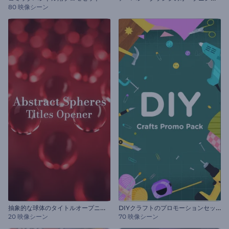
80 映像シーン
抽
象的な球体のタイトルオープニング動画
D
IYクラフトのプロモーションセット
20 映像シーン
70 映像シーン