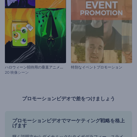
ハ
ロウィーン招待用の垂直アニメーション
特別なイベントプロモーション
20 映像シーン
プロモーションビデオで差をつけましょう
プロモーションビデオでマーケティング戦略を格上
げます
輝く説明文からダイナミックなタイポグラフィー、スライ