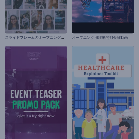
ス
ライドフレームのオープニング動画
オープニング用躍動的都会派動画