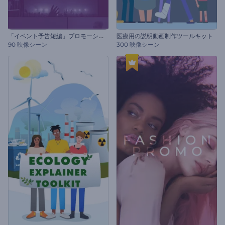
「
イベント予告短編」プロモーションビデオセット
医療用の説明動画制作ツールキット
90 映像シーン
300 映像シーン