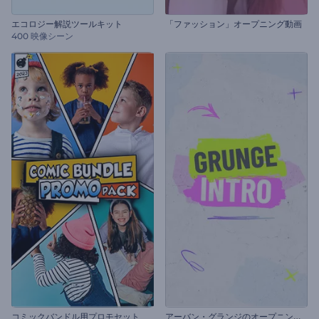
エコロジー解説ツールキット
「ファッション」オープニング動画
400 映像シーン
ア
ーバン・グランジのオープニング動画
コミックバンドル用プロモセット