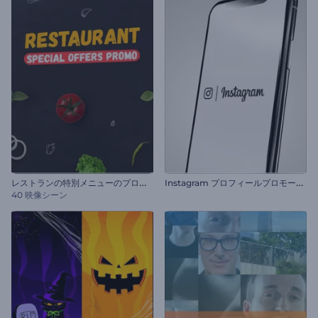
レ
ストランの特別メニューのプロモーション
I
nstagram プロフィールプロモーション
40 映像シーン