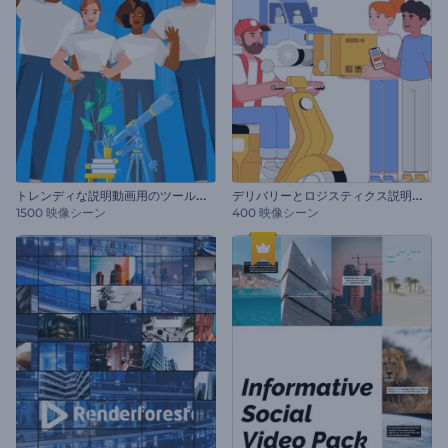
ト
レンディな説明動画用のツールキット
デ
リバリーとロジスティクス説明セット
1500 映像シーン
400 映像シーン