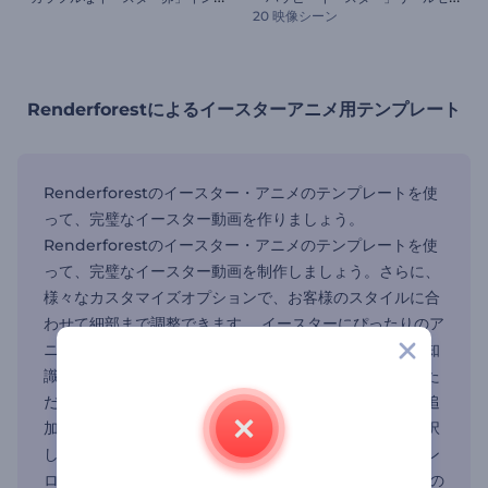
20 映像シーン
Renderforestによるイースターアニメ用テンプレート
Renderforestのイースター・アニメのテンプレートを使
って、完璧なイースター動画を作りましょう。
Renderforestのイースター・アニメのテンプレートを使
って、完璧なイースター動画を制作しましょう。さらに、
様々なカスタマイズオプションで、お客様のスタイルに合
わせて細部まで調整できます。 イースターにぴったりのア
ニメーションビデオを作成するのは簡単で、編集の専門知
識も必要ありません。まずは動画テンプレートをご覧いた
だき、用途に合ったものをお選びください。テキストを追
加し、画像をアップロードし、オーディオファイルを選択
して作品を完成させましょう。動画が完成したら、ダウン
ロードするか、視聴者と共有するだけです。 イースターの