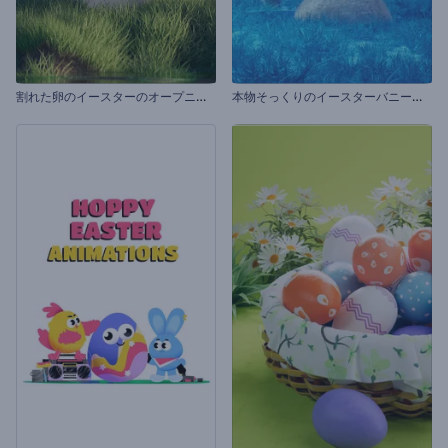
割
れた卵のイースターのオープニング動画
本
物そっくりのイースターバニーのオープニング動画