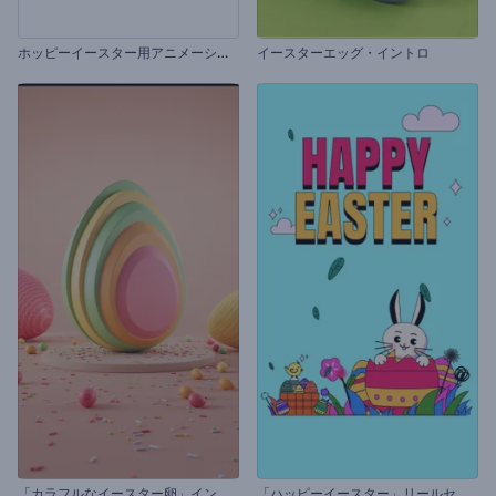
ホ
ッピーイースター用アニメーション
イースターエッグ・イントロ
「
カラフルなイースター卵」イントロ動画
「
ハッピーイースター」リールセット