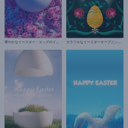
華
やかなイースター・エッグのイントロ動画
カ
ラフルなイースターオープニング動画