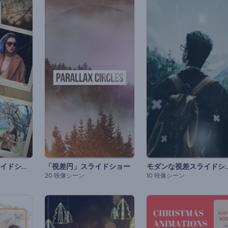
「動く写真」スライドショー
モダンな視差ス
「視差円」スライドショー
20 映像シーン
10 映像シーン