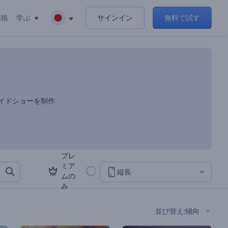
価格
学ぶ
サインイン
無料で試す
イドショーを制作
プレ
ミア
縦長
ムの
み
並び替え
:
傾向