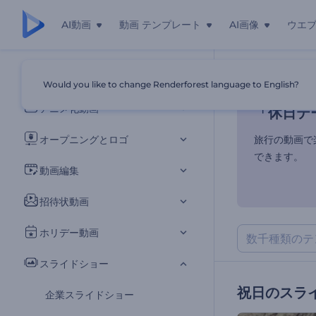
AI動画
動画 テンプレート
AI画像
ウエ
「休日テ
すべてのテンプレート
Would you like to change Renderforest language to English?
ホーム
テンプ
アニメ化動画
「休日テ
オープニングとロゴ
旅行の動画で
できます。
動画編集
招待状動画
ホリデー動画
スライドショー
祝日のスラ
企業スライドショー