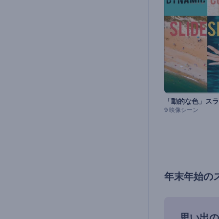
9 映像シーン
年末年始の
思い出の