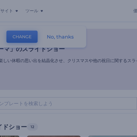
ブサイト
ツール
ーマ」のスライドショー
No, thanks
CHANGE
レート
スライドショー
祝日のスライドショー
ーマ」のスライドショー
楽しい休暇の思い出を結晶化させ、クリスマスや他の祝日に関するスラ
イドショー
12