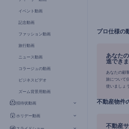
イベント動画
記念動画
プロ仕様の
ファッション動画
旅行動画
あなたの
ニュース動画
進できま
コラージュの動画
あなたの顧
旅について
ビジネスビデオ
使いましょ
ズーム背景用動画
不動産物件
招待状動画
ホリデー動画
不動産サ
スライドショー