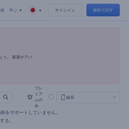
価格
学ぶ
サインイン
無料で試す
ンプレート
ょう。 家屋やアパ
プレ
ミア
縦長
ムの
み
動画をサポートしていません。
する。