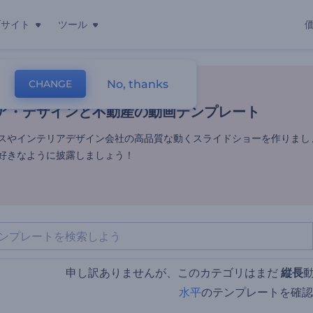
ブサイト
ツール
ア・デザインと不動産の動画テ
No, thanks
CHANGE
レート
動画編集
不動産の紹介
ア・デザインと不動産の動画テンプレート
ネスやインテリアデザイン会社の高品質な動くスライドショーを作りまし
好きなように披露しましょう！
申し訳ありませんが、このカテゴリはまだ
縦長
水平
のテンプレートを確認