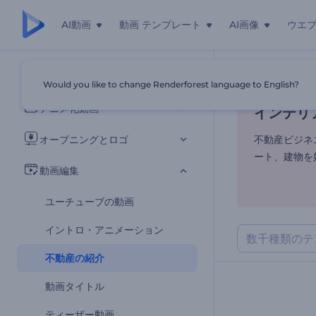
AI動画
動画 テンプレート
AI画像
ウエ
インテリ
すべてのテンプレート
Would you like to change Renderforest language to English?
ホーム
テンプ
アニメ化動画
インテリ
オープニングとロゴ
不動産ビジ
ート、建物を
動画編集
ユーチューブの動画
イントロ・アニメーション
不動産の紹介
動画タイトル
ティーザー動画