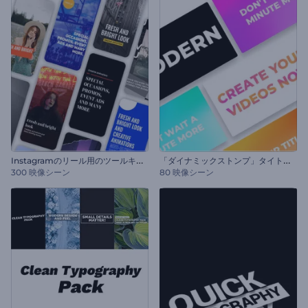
I
nstagramのリール用のツールキット
「
ダイナミックストンプ」タイトル・セット
300 映像シーン
80 映像シーン