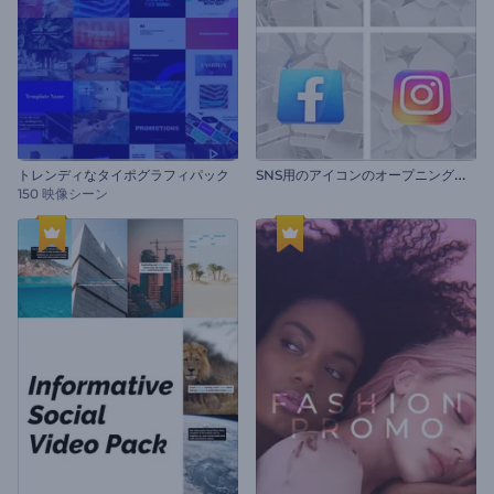
S
NS用のアイコンのオープニング動画
トレンディなタイポグラフィパック
150 映像シーン