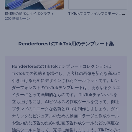
T
ikTokプロファイルプロモーションビデオ
SNS用の簡潔なタイポグラフィ
200 映像シーン
RenderforestのTikTok用のテンプレート集
RenderforestのTikTokテンプレートコレクションは、
TikTokでの視聴者を増やし、お客様の画像を新たな高みに
引き上げるためにデザインされたツールキットです。レン
ダーフォレストのTikTokテンプレートは、あらゆるクリエ
イターにとって画期的なものです。 TikTokチャンネルを
立ち上げるには、AIビジネス名作成ツールを使って、御社
ブランドのユニークな名前とロゴを制作しましょう。ダイ
ナミックなビジュアルのための動画コラージュ作成ツール
や魅力的な広告のための動画広告作成ツールなどの高度な
編集ツールを使って、完璧に編集しましょう。TikTokでの