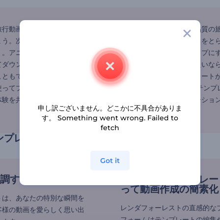
旅行動画テンプレートが用意されているので、労力をかけずに高品質の
ょう。次に、あなたの冒険の写真や動画クリップを追加し、気持ちをとら
く。アニメーションテキスト作成ツールを使って、テキストをポップにす
てダウンロードしましょう。さらにクリエイティブな気分になりたいな
こともできます。このツールには様々なアニメーションのテンプレート
使ってプロ級の旅行広告を制作できます。 旅行ビデオのイントロテンプ
験を共有したい人に便利です。個人旅行でも旅行会社のプロモーションでも
申し訳ございません。どこかに不具合がありま
す。 Something went wrong. Failed to
fetch
ンプレートで思い出を残す
Got it
調する
旅行動画のテンプレー
って動画作成の簡素化
トは、あなたの特別な瞬間を
レンダフォーレストの直感的な
客様の動画を愛らしく思い出
フォームはテンプレートの編集