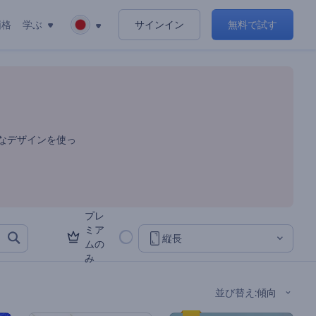
価格
学ぶ
サインイン
無料で試す
なデザインを使っ
プレ
ミア
縦長
ムの
み
並び替え
:
傾向