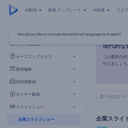
AI動画
動画 テンプレート
AI画像
ウエ
現代的な
すべてのテンプレート
Would you like to change Renderforest language to English?
ホーム
テンプ
アニメ化動画
現代的な
オープニングとロゴ
この最新の企
伝えましょう
動画編集
招待状動画
ホリデー動画
スライドショー
企業スライ
企業スライドショー