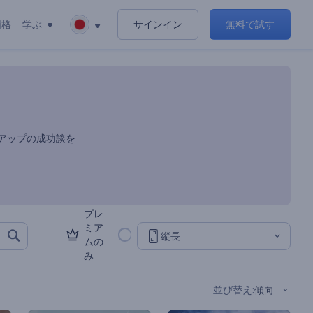
価格
学ぶ
サインイン
無料で試す
アップの成功談を
プレ
ミア
縦長
ムの
み
並び替え
:
傾向