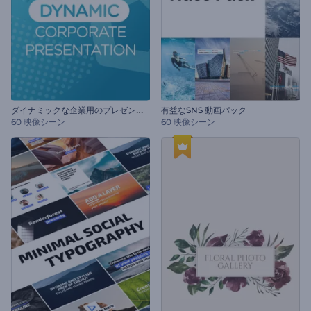
ダ
イナミックな企業用のプレゼンテーション
有益なSNS 動画パック
60 映像シーン
60 映像シーン