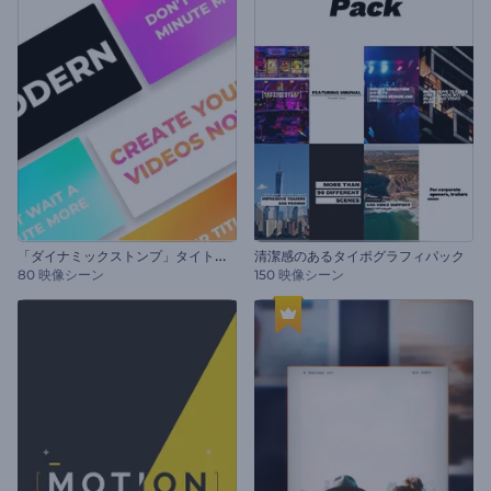
「
ダイナミックストンプ」タイトル・セット
清潔感のあるタイポグラフィパック
80 映像シーン
150 映像シーン