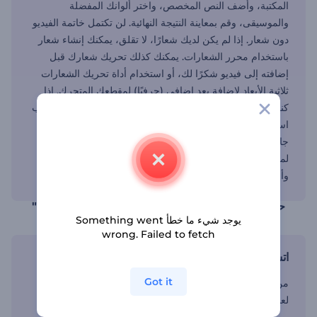
المكتبة، وأضف النص المخصص، واختر ألوانك المفضلة
والموسيقى، وقم بمعاينة النتيجة النهائية. لن تكتمل خاتمة الفيديو
دون شعار. إذا لم يكن لديك شعارًا، لا تقلق، يمكنك إنشاء شعار
باستخدام محرر الشعارات. يمكنك كذلك تحريك شعارك قبل
إضافته إلى فيديو شكرًا لك، أو استخدام أداة تحريك الشعارات
ثلاثية الأبعاد لإضافة بعد إضافي (حرفيًا) لمقطعك المتحرك. إذا
كنت تبحث عن طريقة لتدب الحياة في صوتيات فيديوهاتك، جرب
استخدام التجسيد البصري للموسيقى. بمجرد أن يكون الفيديو
جاهزًا، قم بتنزيله وتضمينه في مشروعاتك.نماذجنا مناسبة
لمطوري المحتوى، وأصحاب قنوات يوتيوب، وأصحاب الأعمال،
وأي شخص يريد إضافة لمسة سحرية لفيديوهاته.
حسّن نهايات فيديوهاتك بإضافة فيديو "شكرًا للمشاهدة"
يوجد شيء ما خطأ Something went
wrong. Failed to fetch
اتساق العلامة التجارية
Got it
من خلال تخصيص نماذجك، يمكنك التأكد من أن يظل الترويج
لعلامتك التجارية متسقًا في جميع فيديوهاتك.