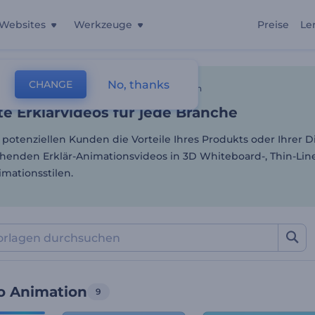
Websites
Werkzeuge
Preise
Le
e Erklärvideos für jede Br
No, thanks
CHANGE
lagen
Animation Videos
Erklärvideo Animation
e Erklärvideos für jede Branche
e potenziellen Kunden die Vorteile Ihres Produkts oder Ihrer 
henden Erklär-Animationsvideos in 3D Whiteboard-, Thin-Line-
mationsstilen.
eo Animation
9