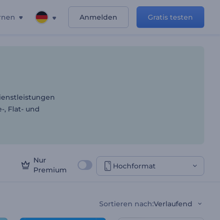
rnen
Anmelden
Gratis testen
anche
Dienstleistungen
, Flat- und
Nur
Hochformat
Premium
Sortieren nach
:
Verlaufend