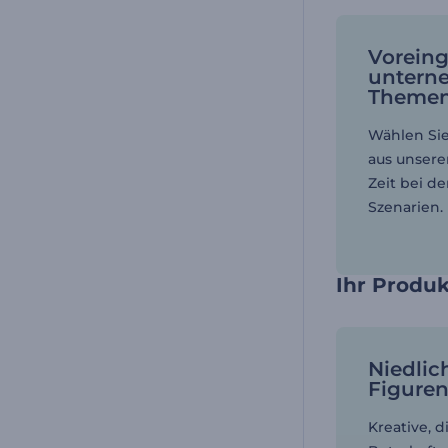
Voreing
untern
Theme
Wählen Sie
aus unsere
Zeit bei d
Szenarien.
Ihr Produk
Niedlic
Figure
Kreative, d