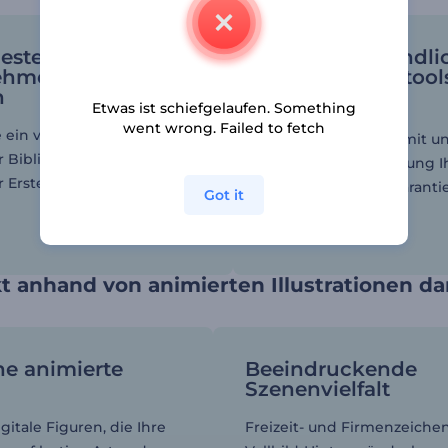
estellte Videos zu
Benutzerfreundli
ehmensspezifischen
Bearbeitungstool
n
Etwas ist schiefgelaufen. Something
Ob Anfänger oder
went wrong. Failed to fetch
 ein vorgefertigtes Video
Fortgeschrittener, mit 
r Bibliothek und sparen Sie
Editor ist die Erstellung I
er Erstellung von Videos und
ersten Explaners garanti
Got it
kinderleicht.
t anhand von animierten Illustrationen da
he animierte
Beeindruckende
n
Szenenvielfalt
igitale Figuren, die Ihre
Freizeit- und Firmenzeichen