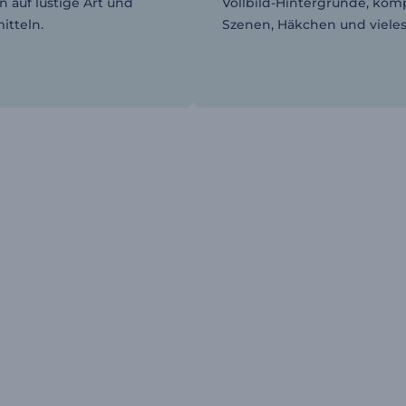
n auf lustige Art und
Vollbild-Hintergründe, kom
itteln.
Szenen, Häkchen und viele