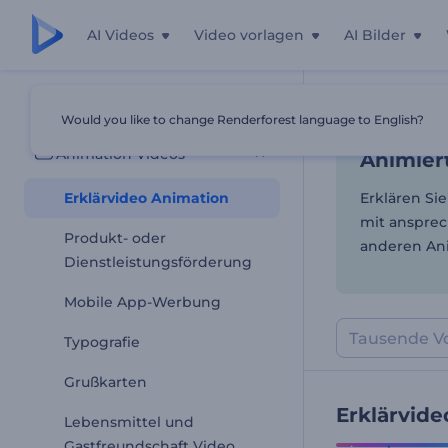
AI Videos
Video vorlagen
AI Bilder
Animiert
Alle Vorlagen
Would you like to change Renderforest language to English?
Startseite
Vor
Animation Videos
Animiert
Erklärvideo Animation
Erklären Si
mit ansprec
Produkt- oder
anderen Ani
Dienstleistungsförderung
Mobile App-Werbung
Typografie
Grußkarten
Erklärvid
Lebensmittel und
Gastfreundschaft Video