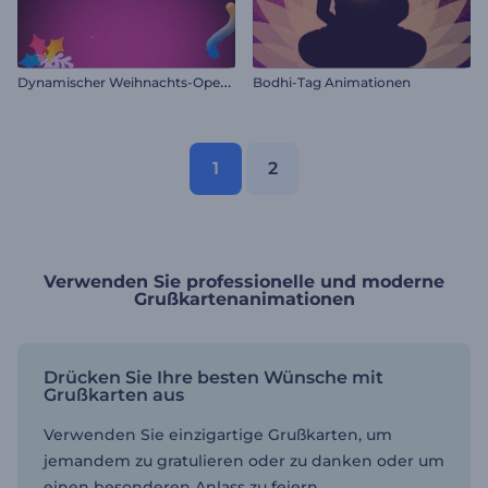
D
ynamischer Weihnachts-Opener
Bodhi-Tag Animationen
1
2
Verwenden Sie professionelle und moderne
Grußkartenanimationen
Drücken Sie Ihre besten Wünsche mit
Grußkarten aus
Verwenden Sie einzigartige Grußkarten, um
jemandem zu gratulieren oder zu danken oder um
einen besonderen Anlass zu feiern.