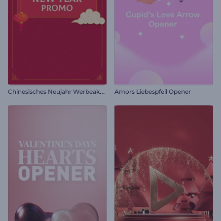
C
hinesisches Neujahr Werbeaktion
Amors Liebespfeil Opener