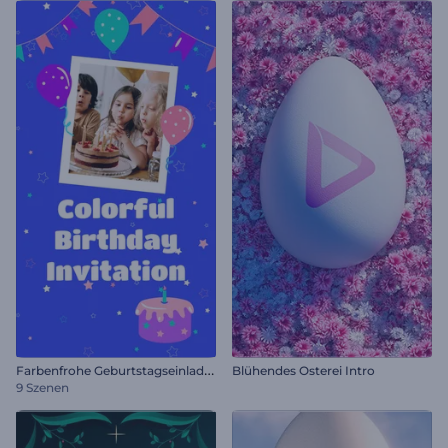
F
arbenfrohe Geburtstagseinladung
Blühendes Osterei Intro
9 Szenen