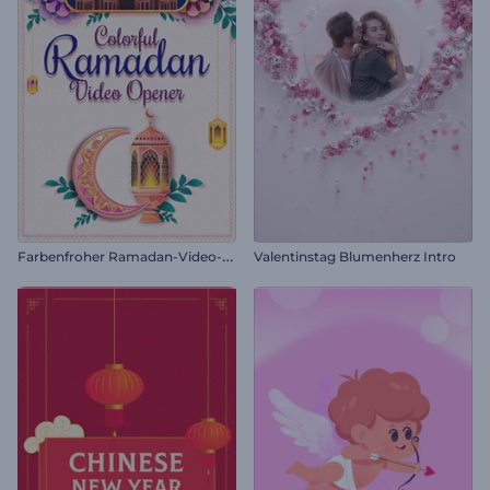
F
arbenfroher Ramadan-Video-Opener
Valentinstag Blumenherz Intro