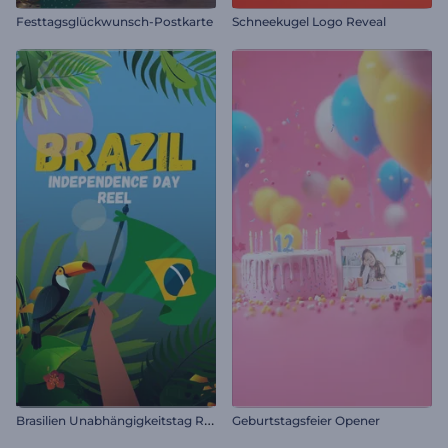
Festtagsglückwunsch-Postkarte
Schneekugel Logo Reveal
B
rasilien Unabhängigkeitstag Reel
Geburtstagsfeier Opener