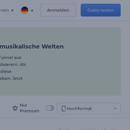
rnen
Anmelden
Gratis testen
unden Sie neue musikalisc
 musikalische Welten
Tunnel aus
sierern. Als
 diese
eben. Jetzt
Nur
Hochformat
Premium