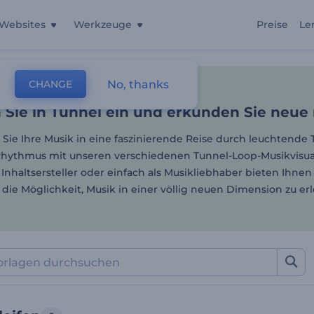
Websites
Werkzeuge
Preise
Le
Sie in Tunnel ein und erk
No, thanks
CHANGE
lagen
Musikvisualisierungen
Tunnelschleifen
 Sie in Tunnel ein und erkunden Sie neue
Sie Ihre Musik in eine faszinierende Reise durch leuchtende 
hythmus mit unseren verschiedenen Tunnel-Loop-Musikvisuali
 Inhaltsersteller oder einfach als Musikliebhaber bieten Ihnen
r die Möglichkeit, Musik in einer völlig neuen Dimension zu erl