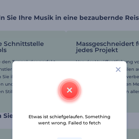
n Sie Ihre Musik in eine bezaubernde Rei
e Schnittstelle
Massgeschneidert f
ls
jedes Projekt
 den Tunnel, der perfekt
Von der Veröffentlichung v
nstlerischen Vision passt,
Singles bis hin zum Teilen a
 Sie ihn mit Ihrer Musik,
YouTube und dem Bewerbe
en und Ihrem
Plattformen der sozialen Me
 Stil an.
unsere Vorlagen bieten alle
Sie brauchen.
 Sie Musikliebhaber weltweit
Etwas ist schiefgelaufen. Something
went wrong. Failed to fetch