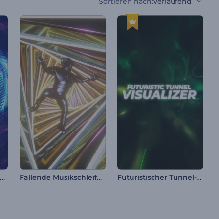
Sortieren nach
:
Verlaufend
Leuchttunnel Tunnel-Visualisierer
Fallende Musikschleife Visualisierer
Futuristischer Tunnel-Visualisierer