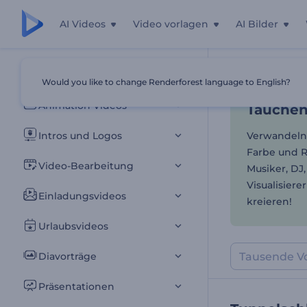
AI Videos
Video vorlagen
AI Bilder
Tauchen 
Alle Vorlagen
Would you like to change Renderforest language to English?
Startseite
Vor
Animation Videos
Tauchen
Intros und Logos
Verwandeln 
Farbe und R
Video-Bearbeitung
Musiker, DJ,
Visualisiere
Einladungsvideos
kreieren!
Urlaubsvideos
Diavorträge
Präsentationen