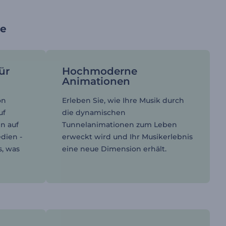
se
ür
Hochmoderne
Animationen
on
Erleben Sie, wie Ihre Musik durch
uf
die dynamischen
n auf
Tunnelanimationen zum Leben
dien -
erweckt wird und Ihr Musikerlebnis
s, was
eine neue Dimension erhält.