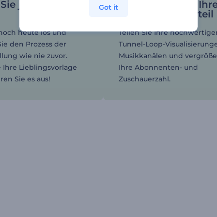
Sie jetzt Ihre
Verschaffen Sie Ih
Got it
Kanal einen Vorteil
noch heute los und
Teilen Sie Ihre hochwertige
ie den Prozess der
Tunnel-Loop-Visualisierung
llung wie nie zuvor.
Musikkanälen und vergröße
 Ihre Lieblingsvorlage
Ihre Abonnenten- und
ren Sie es aus!
Zuschauerzahl.