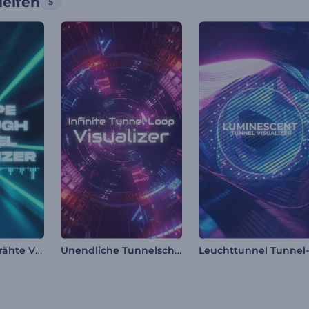
leifen
5
Neon Tunnel Drähte Visualisierer
Unendliche Tunnelschleife Visualisierer