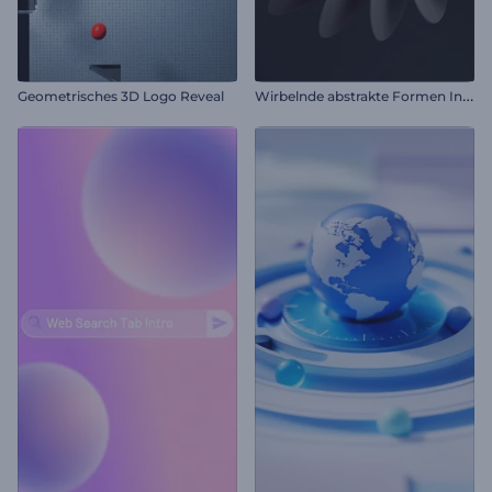
W
irbelnde abstrakte Formen Intro
Geometrisches 3D Logo Reveal