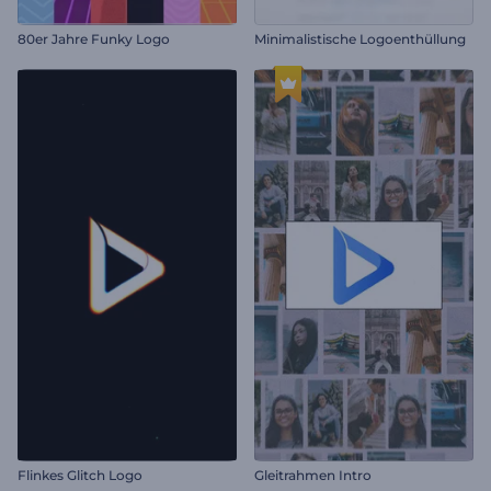
80er Jahre Funky Logo
Minimalistische Logoenthüllung
Flinkes Glitch Logo
Gleitrahmen Intro