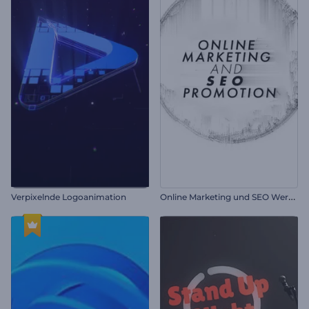
O
nline Marketing und SEO Werbung
Verpixelnde Logoanimation