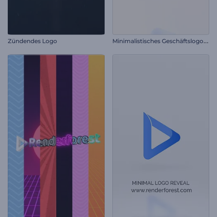
M
inimalistisches Geschäftslogo-Reveal
Zündendes Logo