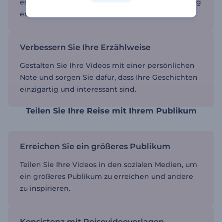
es sind keine Kenntnisse in der Videobearbeitung
erforderlich.
Verbessern Sie Ihre Erzählweise
Gestalten Sie Ihre Videos mit einer persönlichen
Note und sorgen Sie dafür, dass Ihre Geschichten
einzigartig und interessant sind.
Teilen Sie Ihre Reise mit Ihrem Publikum
Erreichen Sie ein größeres Publikum
Teilen Sie Ihre Videos in den sozialen Medien, um
ein größeres Publikum zu erreichen und andere
zu inspirieren.
Konsistenz mit Reisevideovorlagen