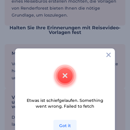
eines Reisebüros erstellen möchten, die Vorlagen
von Renderforest bieten Ihnen die nötige
Grundlage, um loszulegen.
Halten Sie Ihre Erinnerungen mit Reisevideo-
Vorlagen fest
Markieren Sie Ihre Erlebnisse
Vorlagen helfen Ihnen, Ihre besonderen Momente
hervorzuheben und Ihre Videos liebenswert und
unvergesslich zu machen.
Verwenden Sie Vorlagen für Reisevideos,
Etwas ist schiefgelaufen. Something
um die Erstellung von Videos zu
went wrong. Failed to fetch
vereinfachen.
Dank der intuitiven Plattform von Renderforest
lassen sich die Vorlagen ganz einfach anpassen -
Got it