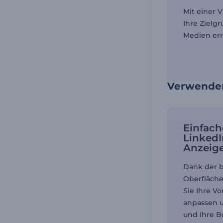
Mit einer 
Ihre Zielg
Medien er
Verwenden
Einfac
LinkedI
Anzeig
Dank der b
Oberfläche
Sie Ihre V
anpassen u
und Ihre B