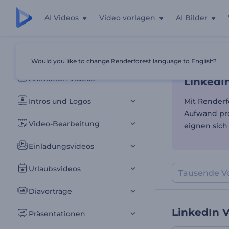
AI Videos
Video vorlagen
AI Bilder
LinkedI
Alle Vorlagen
Would you like to change Renderforest language to English?
Startseite
Vor
Animation Videos
LinkedI
Intros und Logos
Mit Render
Aufwand pro
Video-Bearbeitung
eignen sich
Einladungsvideos
Urlaubsvideos
Diavorträge
LinkedIn 
Präsentationen