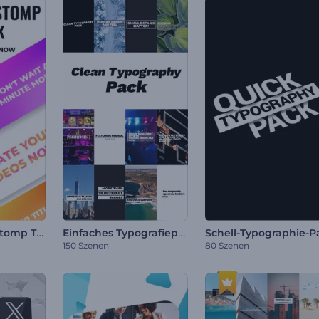
Dynamischer Stomp Titelpaket
Einfaches Typografiepaket
150 Szenen
80 Szenen