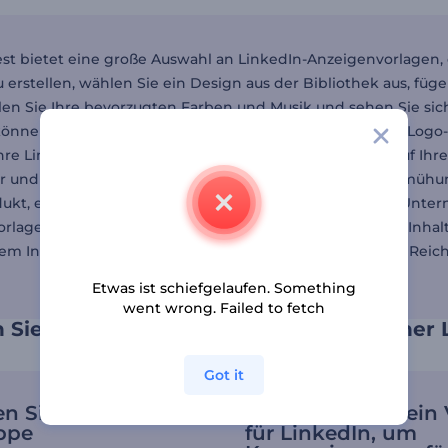
st bietet eine große Auswahl an LinkedIn-Anzeigenvorlagen, di
 erstellen, wählen Sie ein Design aus der Bibliothek aus, füge
len Sie Ihre bevorzugten Farben und Musik und sehen Sie sich 
önnen Sie Ihr Logo animieren und mit dem animierten Logo-Erst
hre LinkedIn-Videoanzeige herunter und laden Sie sie auf Ihre 
er und Geschäftsinhaber, die ihre LinkedIn-Marketingbemühu
ukt, eine Dienstleistung oder eine Veranstaltung Ihres Unte
rlage von Renderforest ist die Erstellung hochwertiger Inhalt
em Instagram-Videomacher wiederverwenden, um Ihre Reichw
Etwas ist schiefgelaufen. Something
went wrong. Failed to fetch
 Sie Ihr Social Media Marketing mit einer
Got it
en Sie Ihre
Verwenden Sie ein
ppe
für LinkedIn, um