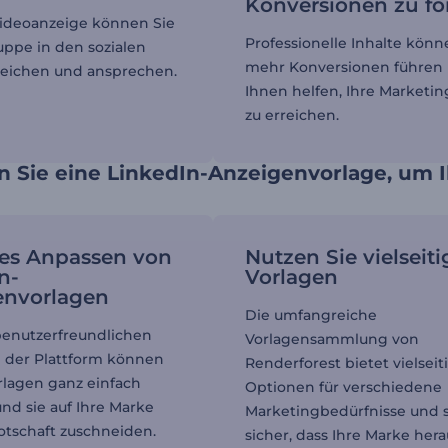
Konversionen zu fö
Videoanzeige können Sie
Professionelle Inhalte könn
ruppe in den sozialen
mehr Konversionen führen
reichen und ansprechen.
Ihnen helfen, Ihre Marketin
zu erreichen.
 Sie eine LinkedIn-Anzeigenvorlage, um I
hes Anpassen von
Nutzen Sie vielseiti
n-
Vorlagen
envorlagen
Die umfangreiche
enutzerfreundlichen
Vorlagensammlung von
 der Plattform können
Renderforest bietet vielseit
orlagen ganz einfach
Optionen für verschiedene
nd sie auf Ihre Marke
Marketingbedürfnisse und s
otschaft zuschneiden.
sicher, dass Ihre Marke hera