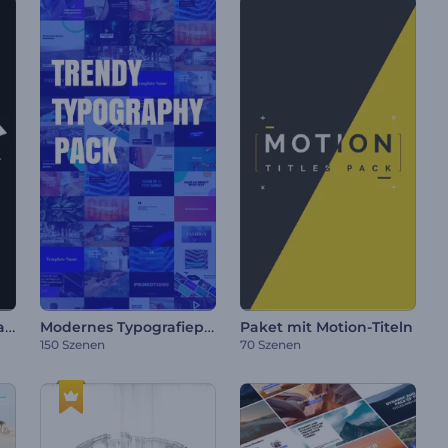
Schell-Typographie-Paket
Modernes Typografiepaket
Paket mit Motion-Titeln
150 Szenen
70 Szenen