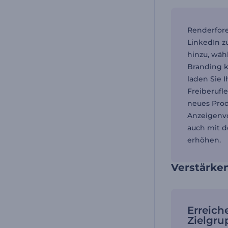
Renderfore
LinkedIn zu
hinzu, wäh
Branding k
laden Sie I
Freiberufl
neues Prod
Anzeigenvo
auch mit d
erhöhen.
Verstärken
Erreich
Zielgru