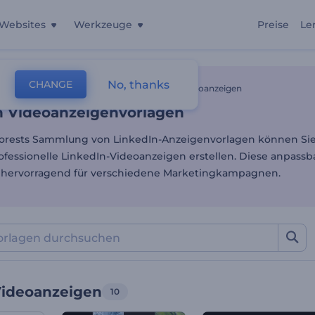
Websites
Werkzeuge
Preise
Le
n Videoanzeigenvorlagen
No, thanks
CHANGE
lagen
Videos Für Soziale Medien
LinkedIn Videoanzeigen
n Videoanzeigenvorlagen
forests Sammlung von LinkedIn-Anzeigenvorlagen können Si
fessionelle LinkedIn-Videoanzeigen erstellen. Diese anpass
 hervorragend für verschiedene Marketingkampagnen.
Videoanzeigen
10