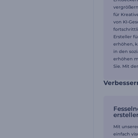
vergrößern
für Kreati
von KI-Ges
fortschrit
Ersteller 
erhöhen, k
in den soz
erhöhen mö
Sie. Mit d
Verbessern
Fesseln
erstelle
Mit unsere
einfach vi