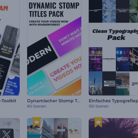
Dynamischer Stomp Titelpaket
-Toolkit
80 Szenen
150 Szenen