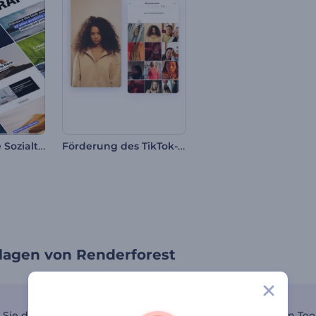
Minimalistische Sozialtypografie
Förderung des TikTok-Profils
rlagen von Renderforest
Sie die TikTok-Vorlagensammlung von Renderforest - ein Toolki