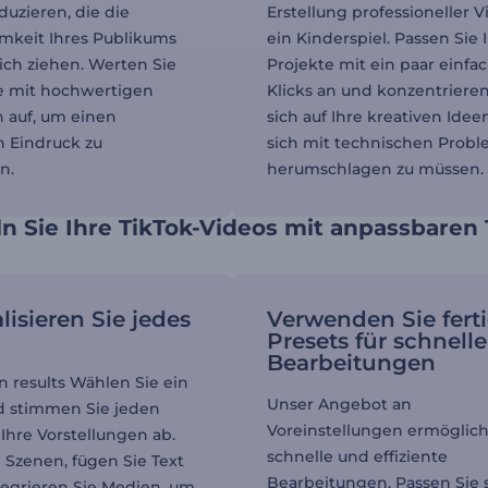
duzieren, die die
Erstellung professioneller 
mkeit Ihres Publikums
ein Kinderspiel. Passen Sie 
sich ziehen. Werten Sie
Projekte mit ein paar einfa
te mit hochwertigen
Klicks an und konzentrieren
 auf, um einen
sich auf Ihre kreativen Idee
 Eindruck zu
sich mit technischen Prob
n.
herumschlagen zu müssen.
 Sie Ihre TikTok-Videos mit anpassbaren 
lisieren Sie jedes
Verwenden Sie fert
Presets für schnelle
Bearbeitungen
on results Wählen Sie ein
Unser Angebot an
d stimmen Sie jeden
Voreinstellungen ermöglich
 Ihre Vorstellungen ab.
schnelle und effiziente
 Szenen, fügen Sie Text
Bearbeitungen. Passen Sie 
tegrieren Sie Medien, um