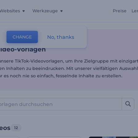
Websites
Werkzeuge
Preise
Le
Video-Vorlagen
No, thanks
CHANGE
lagen
Videos Für Soziale Medien
TikTok Videos
Video-Vorlagen
unsere TikTok-Videovorlagen, um Ihre Zielgruppe mit einziga
n Inhalten zu beeindrucken. Mit unserer vielfältigen Auswahl
 es noch nie so einfach, fesselnde Inhalte zu erstellen.
deos
12