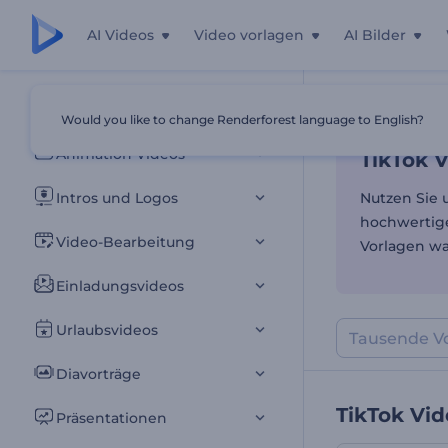
AI Videos
Video vorlagen
AI Bilder
TikTok 
Alle Vorlagen
Would you like to change Renderforest language to English?
Startseite
Vor
Animation Videos
TikTok 
Intros und Logos
Nutzen Sie 
hochwertige
Video-Bearbeitung
Vorlagen war
Einladungsvideos
Urlaubsvideos
Diavorträge
TikTok Vi
Präsentationen