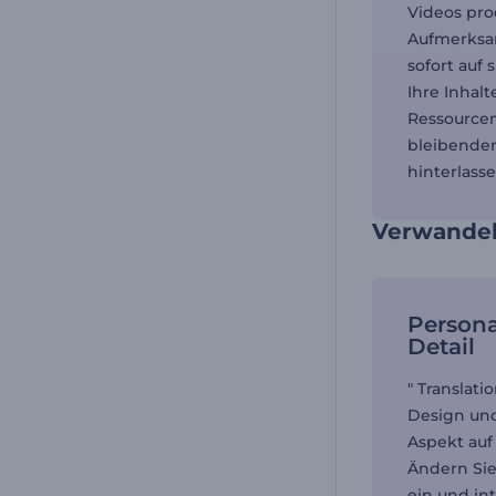
Videos pro
Aufmerksa
sofort auf 
Ihre Inhal
Ressourcen
bleibenden
hinterlasse
Verwandeln
Persona
Detail
" Translati
Design un
Aspekt auf
Ändern Sie
ein und in