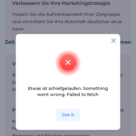
Verbessern Sie Ihre Marketingstrategie
Fesseln Sie die Aufmerksamkeit Ihrer Zielgruppe
und vermitteln Sie Ihre Botschaft deutlicher als je
zuvor.
Zeit sparen mit Video-Vorlagen für Unternehmen
Verbessern Sie die Markenkohärenz
Behalten Sie ein einheitliches und professionelles
Erscheinungsbild für alle Ihre Video-Inhalte, um
Etwas ist schiefgelaufen. Something
Ihre Markenidentität zu stärken.
went wrong. Failed to fetch
Passen Sie den Inhalt an Ihre Bedürfnisse an
Got it
Nutzen Sie unsere intuitiven Tools und
Funktionen, um Ihre Inhalte an eine Vielzahl von
Branchen und Nischen anzupassen.