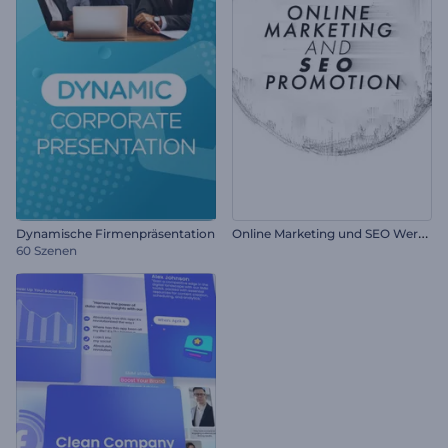
O
nline Marketing und SEO Werbung
Dynamische Firmenpräsentation
60 Szenen