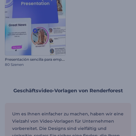
P
resentación sencilla para empresas
80 Szenen
Geschäftsvideo-Vorlagen von Renderforest
Um es Ihnen einfacher zu machen, haben wir eine
Vielzahl von Video-Vorlagen für Unternehmen
vorbereitet. Die Designs sind vielfältig und
vielseitig, sodass Sie sicher eine finden, die Ihren