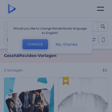
Geschäftsvideo-Vorlagen
Would you like to change Renderforest language
to English?
Geschäftsvideos
No, thanks
CHANGE
Geschäftsvideo-Vorlagen
3
Vorlagen