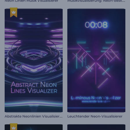
M
usikvisualisierung: Neon-Beat Wellen
Neon Linien Musik Visualisierer
A
bstrakte Neonlinien Visualisierer
Leuchtender Neon-Visualisierer