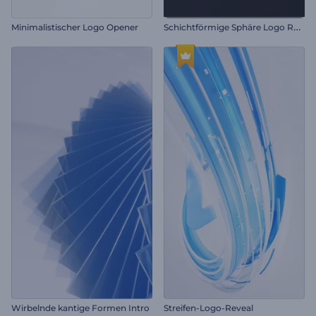
S
chichtförmige Sphäre Logo Reveal
Minimalistischer Logo Opener
Wirbelnde kantige Formen Intro
Streifen-Logo-Reveal