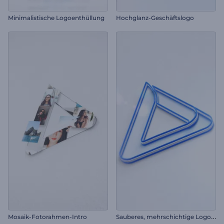
Minimalistische Logoenthüllung
Hochglanz-Geschäftslogo
S
auberes, mehrschichtige Logo-Reveal
Mosaik-Fotorahmen-Intro