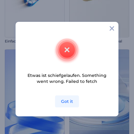
E
infache Umformung Logo Reveal
Einfaches Metall-Logo Reveal
Etwas ist schiefgelaufen. Something
went wrong. Failed to fetch
Got it