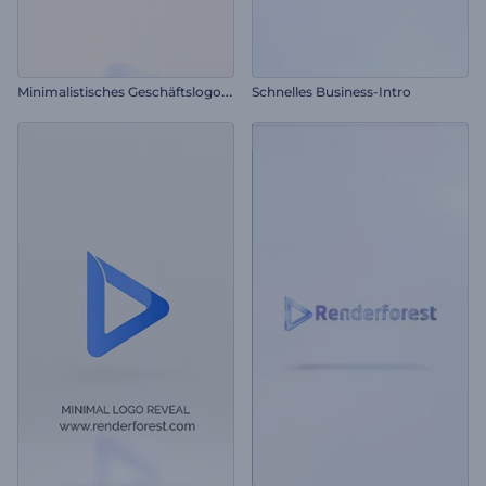
M
inimalistisches Geschäftslogo-Reveal
Schnelles Business-Intro