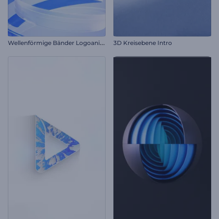
W
ellenförmige Bänder Logoanimation
3D Kreisebene Intro