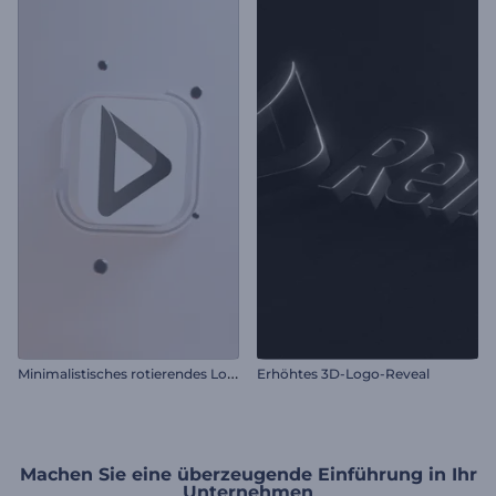
M
inimalistisches rotierendes Logo
Erhöhtes 3D-Logo-Reveal
Machen Sie eine überzeugende Einführung in Ihr
Unternehmen