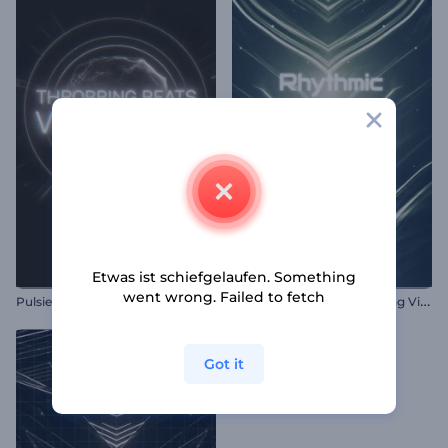
Etwas ist schiefgelaufen. Something
went wrong. Failed to fetch
R
hythmische Lichtbrechung Visualisierer
Pulsierende Beats-Visualizer
Got it