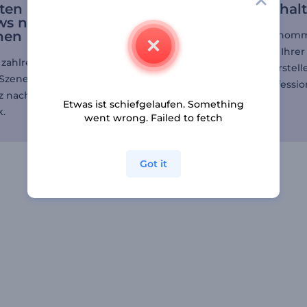
ten Sie die
Bild- und Videohalt
ws nach Ihren
hen
Laden Sie frisch aufgeno
Bilder und Videos von Ihrer
 zahlreiche schön
Immobilie hoch und erstelle
 Szenen und gestalten
wenigen Minuten professio
nz nach Ihrem
Diashows.
Etwas ist schiefgelaufen. Something
.
went wrong. Failed to fetch
Got it