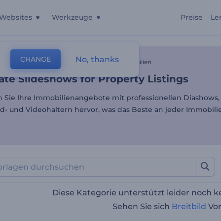
Websites
Werkzeuge
Preise
Le
ate Slideshows for Property
No, thanks
CHANGE
lagen
Diavorträge
Diashow-Maker Für Immobilien
ate Slideshows for Property Listings
n Sie Ihre Immobilienangebote mit professionellen Diashows,
ild- und Videohaltern hervor, was das Beste an jeder Immobilie 
Diese Kategorie unterstützt leider noch 
Sehen Sie sich
Breitbild
Vor