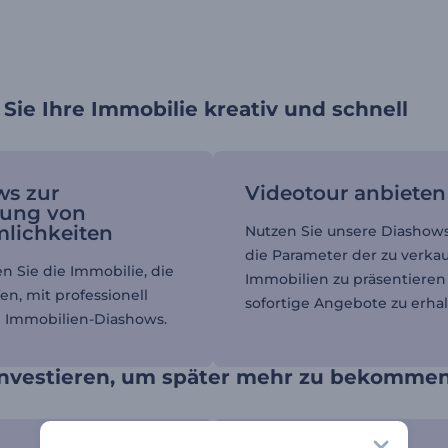
Sie Ihre Immobilie kreativ und schnell
ws zur
Videotour anbieten
lung von
lichkeiten
Nutzen Sie unsere Diashow
die Parameter der zu verk
n Sie die Immobilie, die
Immobilien zu präsentiere
en, mit professionell
sofortige Angebote zu erhal
 Immobilien-Diashows.
 investieren, um später mehr zu bekommen