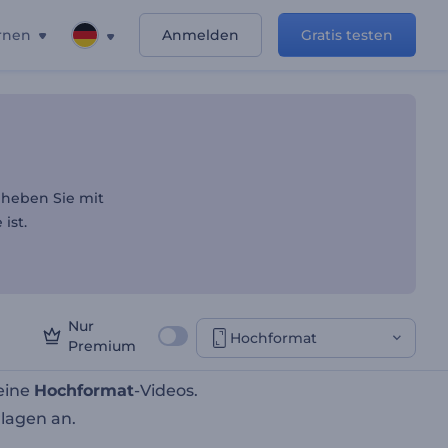
rnen
Anmelden
Gratis testen
 Listings
 heben Sie mit
ist.
Nur
Hochformat
Premium
keine
Hochformat
-Videos.
lagen an.