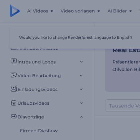
AI Videos
Video vorlagen
AI Bilder
Real Est
Alle Vorlagen
Would you like to change Renderforest language to English?
Startseite
Vor
Animation Videos
Real Est
Intros und Logos
Präsentiere
stilvollen B
Video-Bearbeitung
Einladungsvideos
Urlaubsvideos
Diavorträge
Firmen-Diashow