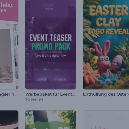
Süße Geburtstagserinnerungen
Werbepaket für Event-Teaser
90 Szenen