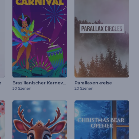
Brasilianischer Karneval Animationen
e
Parallaxenkreise
30 Szenen
20 Szenen