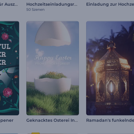
Nominierung für Auszeichnungen Werbepaket
Hochzeitseinladungsreels
50 Szenen
Geknacktes Osterei Intro
Opener