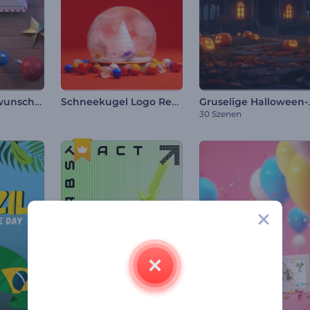
Festtagsglückwunsch-Postkarte
Schneekugel Logo Reveal
Gruselige
30 Szenen