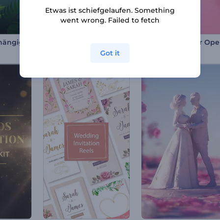
Etwas ist schiefgelaufen. Something
went wrong. Failed to fetch
Brasilien Unabhängigkeitstag Reel
Ge
Abstrakte Titel Opener
Got it