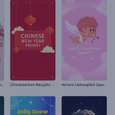
Valentinstag Blumenherz Intro
Chinesisches Neujahr Werbeaktion
Amors Liebespfeil Opener