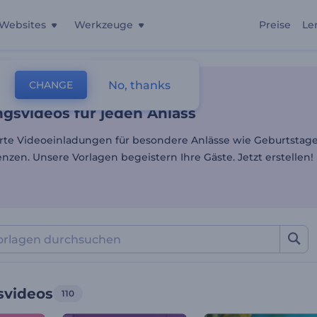
Websites
Werkzeuge
Preise
Le
gsvideos für jeden Anlass
No, thanks
CHANGE
lagen
Einladungsvideos
ngsvideos für jeden Anlass
erte Videoeinladungen für besondere Anlässe wie Geburtstag
nzen. Unsere Vorlagen begeistern Ihre Gäste. Jetzt erstellen!
svideos
110