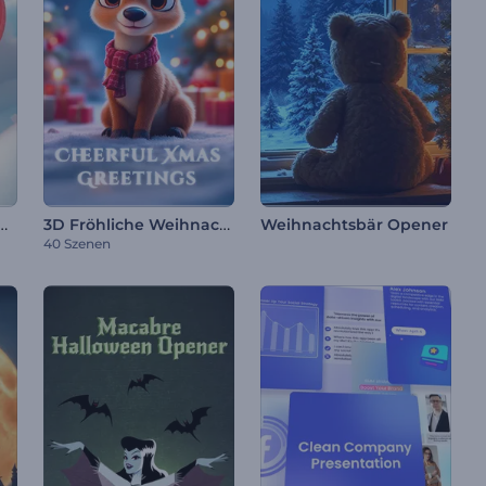
tro zum chinesischen Neujahr
3D Fröhliche Weihnachtsgrüße
Weihnachtsbär Opener
40 Szenen