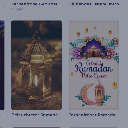
Einladung zur Hochzeit mit Figur
Farbenfrohe Geburtstagseinladung
Blühendes Osterei Intro
9 Szenen
Ramadan's funkelnde Nachteinführung
Beleuchteter Ramadan-Video-Opener
Farbenfroher Ramadan-Video-Opener