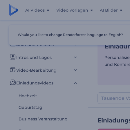
AI Videos
Video vorlagen
AI Bilder
Einladun
Alle Vorlagen
Would you like to change Renderforest language to English?
Startseite
Vor
Animation Videos
Einladu
Intros und Logos
Personalisi
und Konfere
Video-Bearbeitung
Einladungsvideos
Hochzeit
Geburtstag
Business Veranstaltung
Einladung