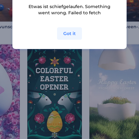
Etwas ist schiefgelaufen. Something
went wrong. Failed to fetch
Festtagsglückwunsch-Postkarte
Schneekugel Logo Reveal
Gruselige
30 Szenen
Got it