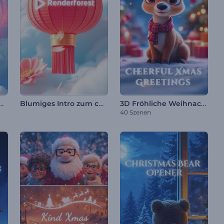
's Herzen Logo Reveal
Blumiges Intro zum chinesischen Neujahr
3D Fröhliche Weihnachtsgrüße
40 Szenen