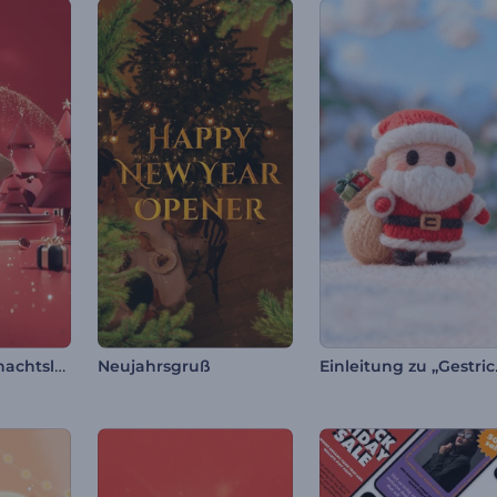
Rubinrot Weihnachtslogo
Einleit
Neujahrsgruß