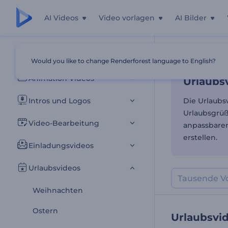
AI Videos
Video vorlagen
AI Bilder
Urlaubs
Alle Vorlagen
Would you like to change Renderforest language to English?
Startseite
Vor
Animation Videos
Urlaubs
Intros und Logos
Die Urlaubs
Urlaubsgrüß
Video-Bearbeitung
anpassbaren
erstellen.
Einladungsvideos
Urlaubsvideos
Weihnachten
Ostern
Urlaubsvi