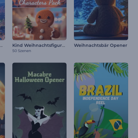
tung zu Santa's Xmas Ride
Kind Weihnachtsfiguren-Paket
Weihnachtsbär Opener
50 Szenen