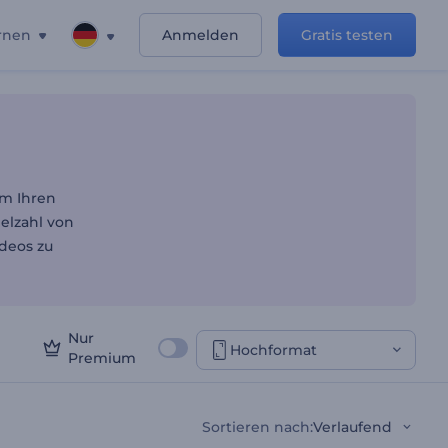
rnen
Anmelden
Gratis testen
um Ihren
elzahl von
deos zu
Nur
Hochformat
Premium
Sortieren nach
:
Verlaufend