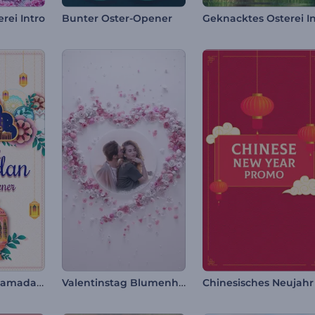
rei Intro
Bunter Oster-Opener
Farbenfroher Ramadan-Video-Opener
Valentinstag Blumenherz Intro