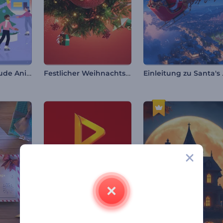
Weihnachtsfreude Animationen
Festlicher Weihnachtsball Intro
Einlei