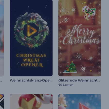
ung zu „Gestricktes Weihnachten“
Weihnachtskranz-Opener
Glitzernde Weihnachts-Diashow
60 Szenen