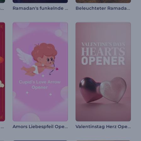
Geknacktes Osterei Intro
Ramadan's funkelnde Nachteinführung
Beleuchteter Ramadan-Video-Opener
Chinesisches Neujahr Werbeaktion
Amors Liebespfeil Opener
Valentinstag Herz Opener