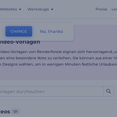
Websites
Werkzeuge
Preise
Le
video-Vorlagen
No, thanks
CHANGE
lagen
Urlaubsvideos
video-Vorlagen
video-Vorlagen von Renderforest eignen sich hervorragend, 
en eine besondere Note zu verleihen. Sie können aus einer Vi
 Designs wählen, um in wenigen Minuten festliche Urlaubsvi
deos
121