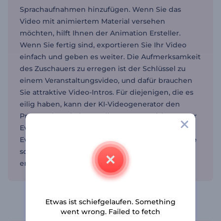
Sprachaufnahmen hinzufügen. Wenn Sie das
Video mit animiertem Material versehen
möchten, hilft Ihnen der Animation Ersteller.
Wenn Sie fertig sind, exportieren Sie Ihr Video
einfach und geben es weiter. Die Aufmerksamkeit
des Zuschauers zu erregen ist der Schlüssel zu
einem Veranstaltungsvideo, und dafür brauchen
Sie attraktive Video-Intros. Für diejenigen, die es
eilig haben, kann der KI-Videogenerator den
Prozess der Inhaltserstellung automatisieren. Der
Event Video Maker ist ein großartiges Tool für
Eventplaner, Vermarkter und Einzelpersonen, die
schnell und einfach Veranstaltungsvideos
erstellen möchten.
Verwenden Sie den Veranstaltungs-
Videoersteller, um die Essenz Ihrer
Veranstaltung einzufangen
Etwas ist schiefgelaufen. Something
went wrong. Failed to fetch