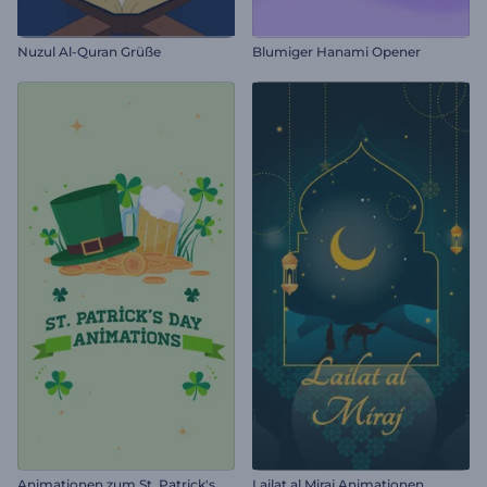
Nuzul Al-Quran Grüße
Blumiger Hanami Opener
A
nimationen zum St. Patrick's Day
Lailat al Miraj Animationen