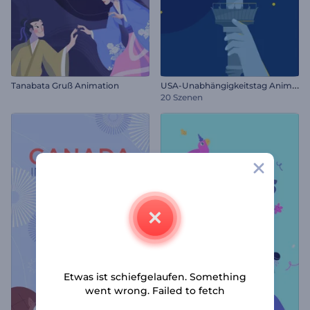
U
SA-Unabhängigkeitstag Animationen
Tanabata Gruß Animation
20 Szenen
Etwas ist schiefgelaufen. Something
went wrong. Failed to fetch