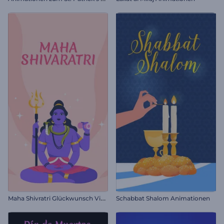
M
aha Shivratri Glückwunsch Video
Schabbat Shalom Animationen