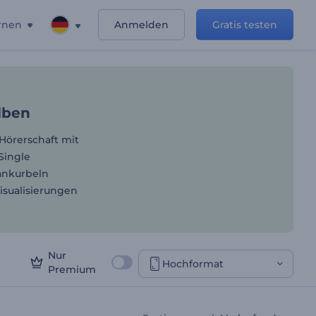
rnen
Anmelden
Gratis testen
eue Tracks und Alben
Alben
 Hörerschaft mit
Single
ankurbeln
sualisierungen
Nur
Hochformat
Premium