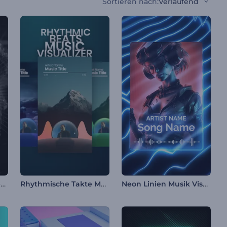
Sortieren nach
:
Verlaufend
Leuchtende Rhythmen Musikvisualisierer
Rhythmische Takte Musikvisualisierung
Neon Linien Musik Visualisierer