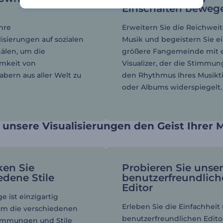
Einschalten beweg
Ihre
Erweitern Sie die Reichweit
lisierungen auf sozialen
Musik und begeistern Sie e
älen, um die
größere Fangemeinde mit
mkeit von
Visualizer, der die Stimmu
abern aus aller Welt zu
den Rhythmus Ihres Musikti
oder Albums widerspiegelt.
 unsere Visualisierungen den Geist Ihrer 
ken Sie
Probieren Sie unse
edene Stile
benutzerfreundlic
Editor
e ist einzigartig
Erleben Sie die Einfachheit
 um die verschiedenen
benutzerfreundlichen Edito
timmungen und Stile