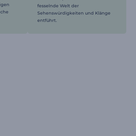
tigen
fesselnde Welt der
iche
Sehenswürdigkeiten und Klänge
entführt.