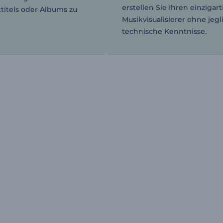
erstellen Sie Ihren einzigar
ktitels oder Albums zu
Musikvisualisierer ohne jegl
technische Kenntnisse.