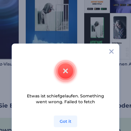
Klang-Resonanz-Visualisierer
Equalizer mit glattem Farbverlauf
Etwas ist schiefgelaufen. Something
went wrong. Failed to fetch
ie Begeisterung für Ihre neue Single ode
Got it
wnloads für Ihre
Mehr Hörer zum