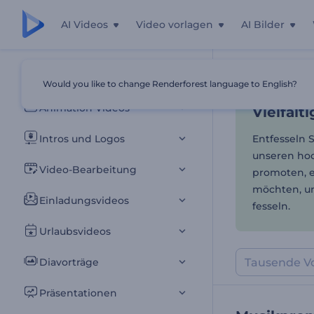
AI Videos
Video vorlagen
AI Bilder
Vielfält
Alle Vorlagen
Would you like to change Renderforest language to English?
Startseite
Vor
Animation Videos
Vielfält
Intros und Logos
Entfesseln S
unseren hoc
Video-Bearbeitung
promoten, e
möchten, un
Einladungsvideos
fesseln.
Urlaubsvideos
Diavorträge
Präsentationen