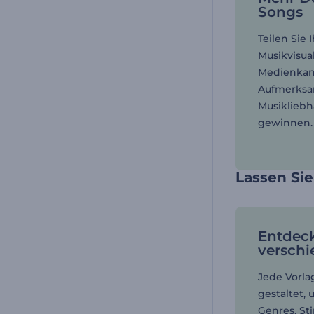
Songs
Teilen Sie 
Musikvisua
Medienkan
Aufmerksa
Musikliebh
gewinnen.
Lassen Sie
Entdec
verschi
Jede Vorlag
gestaltet,
Genres, S