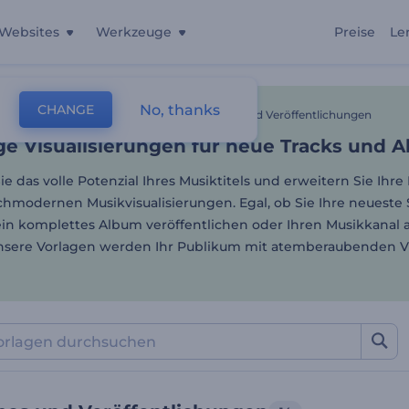
Websites
Werkzeuge
Preise
Le
ige Visualisierungen für n
No, thanks
CHANGE
lagen
Musikvisualisierungen
Musikpromos Und Veröffentlichungen
ige Visualisierungen für neue Tracks und 
ie das volle Potenzial Ihres Musiktitels und erweitern Sie Ihre
hmodernen Musikvisualisierungen. Egal, ob Sie Ihre neueste 
in komplettes Album veröffentlichen oder Ihren Musikkanal 
sere Vorlagen werden Ihr Publikum mit atemberaubenden Vi