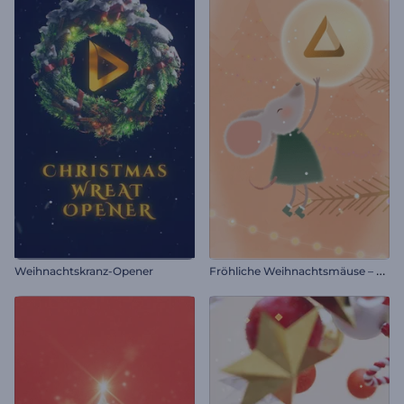
F
röhliche Weihnachtsmäuse – Einleitung
Weihnachtskranz-Opener