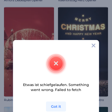
Amors Liebespfeil Opener
Valentinstag Herz Opener
Etwas ist schiefgelaufen. Something
went wrong. Failed to fetch
Rubinrot Weihnachtslogo
Glitzernder Partikelbaum Intro
Got it