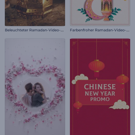
B
eleuchteter Ramadan-Video-Opener
F
arbenfroher Ramadan-Video-Opener