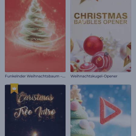
F
unkelnder Weihnachtsbaum – Einleitung
Weihnachtskugel-Opener