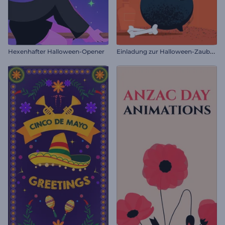
E
inladung zur Halloween-Zauberparty
Hexenhafter Halloween-Opener