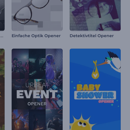
Zerrissene Papiertitel Opener
Einfache Optik Opener
Detektivtitel Opener