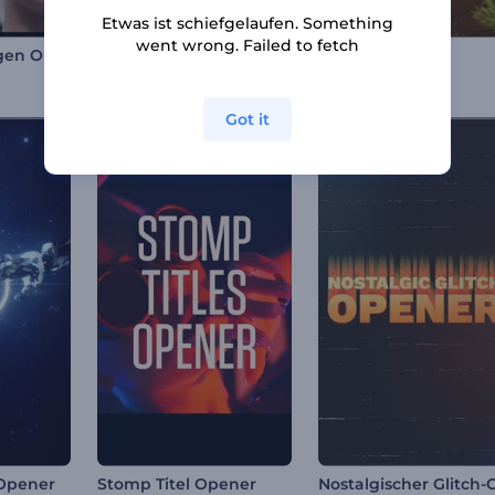
Etwas ist schiefgelaufen. Something
went wrong. Failed to fetch
Moderne Collagen Opener
Abstrakte Sphären Titel Opener
Neujahrsgruß
20 Szenen
Got it
 Opener
Stomp Titel Opener