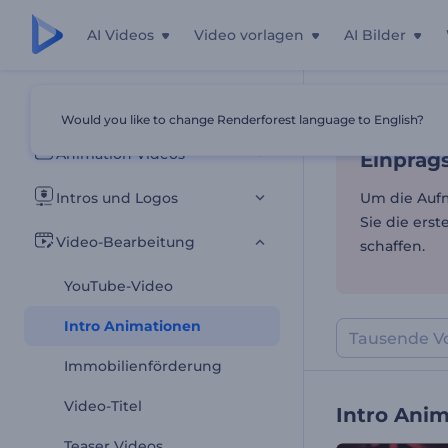
AI Videos
Video vorlagen
AI Bilder
Einpräg
Alle Vorlagen
Would you like to change Renderforest language to English?
Startseite
Vor
Animation Videos
Einpräg
Intros und Logos
Um die Aufm
Sie die ers
Video-Bearbeitung
schaffen.
YouTube-Video
Intro Animationen
Immobilienförderung
Video-Titel
Intro Ani
Teaser Videos