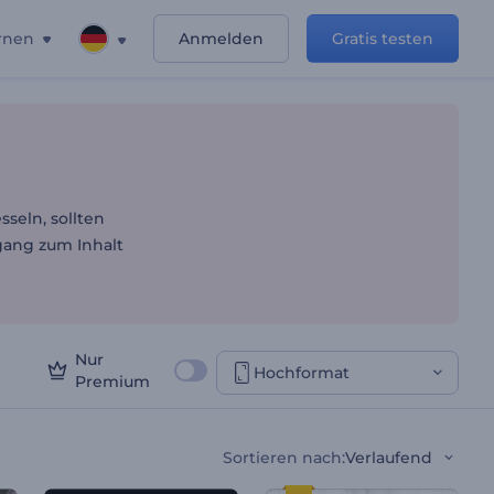
rnen
Anmelden
Gratis testen
eo-Intro
seln, sollten
gang zum Inhalt
Nur
Hochformat
Premium
Sortieren nach
:
Verlaufend