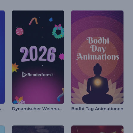
Chanukka Glückwunsch Reels
Dynamischer Weihnachts-Opener
Bodhi-Tag Animationen