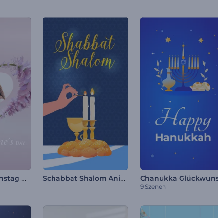
Floraler Valentinstag Opener
Schabbat Shalom Animationen
9 Szenen