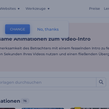
Websites
Werkzeuge
Preise
Le
same Animationen zum Vid
No, thanks
CHANGE
lagen
Video-Bearbeitung
Intro Animationen
same Animationen zum Video-Intro
erksamkeit des Betrachters mit einem fesselnden Intro zu fes
ten Sekunden Ihres Videos nutzen und einen fließenden Über
mationen
76