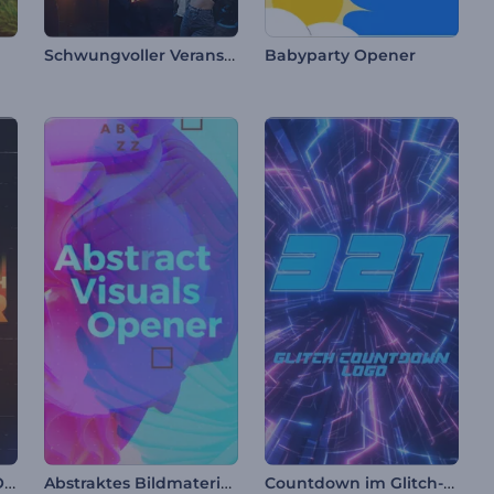
Schwungvoller Veranstaltungsauftakt
Babyparty Opener
Nostalgischer Glitch-Opener
Abstraktes Bildmaterial Opener
Countdown im Glitch-Stil Logo