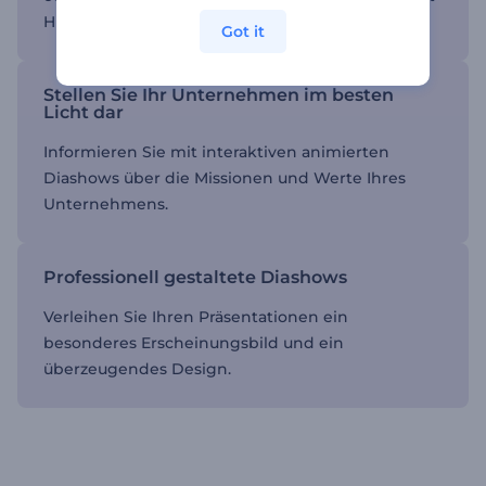
Hilfe von Firmen-Diashow-Animationen.
Got it
Stellen Sie Ihr Unternehmen im besten
Licht dar
Informieren Sie mit interaktiven animierten
Diashows über die Missionen und Werte Ihres
Unternehmens.
Professionell gestaltete Diashows
Verleihen Sie Ihren Präsentationen ein
besonderes Erscheinungsbild und ein
überzeugendes Design.