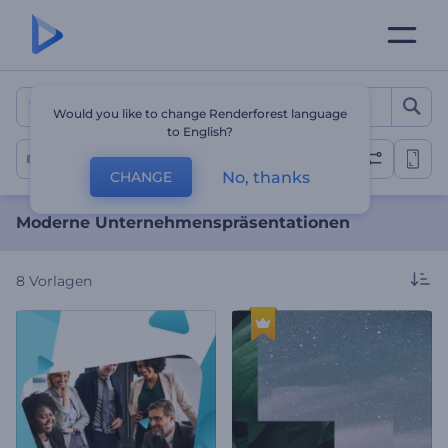
Moderne Unternehmenspr
Would you like to change Renderforest language
to English?
Firmen-Diashow
No, thanks
CHANGE
Moderne Unternehmenspräsentationen
8
Vorlagen