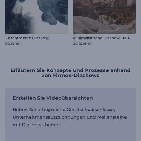
M
inimalistische Diashow Träumer
Tintentropfen Diashow
9 Szenen
20 Szenen
Erläutern Sie Konzepte und Prozesse anhand
von Firmen-Diashows
Erstellen Sie Videoübersichten
Heben Sie erfolgreiche Geschäftsabschlüsse,
Unternehmensauszeichnungen und Meilensteine
mit Diashows hervor.