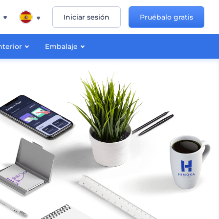
Iniciar sesión
Pruébalo gratis
nterior
Embalaje