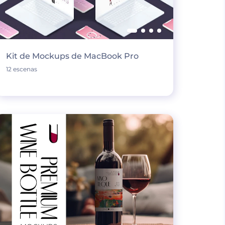
Kit de Mockups de MacBook Pro
12 escenas