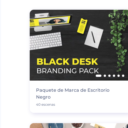
Paquete de Marca de Escritorio
Negro
40 escenas