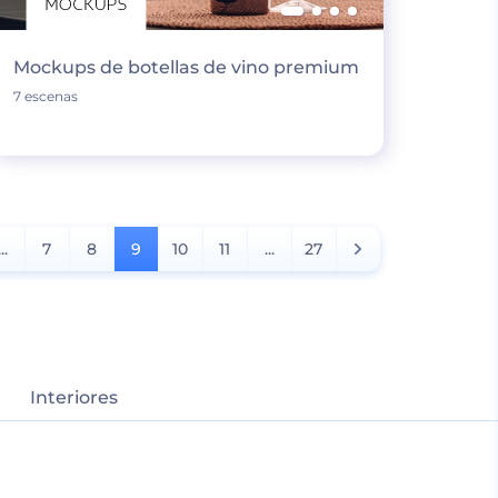
Mockups de botellas de vino premium
7 escenas
...
7
8
9
10
11
...
27
Interiores