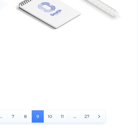
...
7
8
9
10
11
...
27