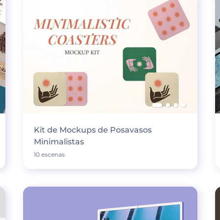
Kit de Mockups de Posavasos
Minimalistas
10 escenas