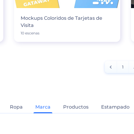
Mockups Coloridos de Tarjetas de
Visita
10 escenas
1
Ropa
Marca
Productos
Estampado