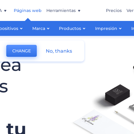
A
Páginas web
Herramientas
Precios
Ver
positivos
Marca
Productos
Impresión
I
No, thanks
CHANGE
nea
s
a tu