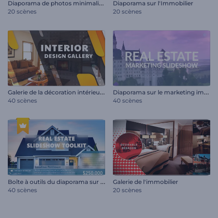
D
iaporama de photos minimaliste
Diaporama sur l'Immobilier
20 scènes
20 scènes
G
alerie de la décoration intérieure
D
iaporama sur le marketing immobilier
40 scènes
40 scènes
B
oîte à outils du diaporama sur l'immobilier
Galerie de l'immobilier
40 scènes
20 scènes