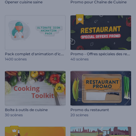
Opener cuisine saine
Promo pour Chaîne de Cuisine
P
ack complet d'animation d'icônes
P
romo - Offres spéciales des restaurants
1400 scènes
40 scènes
Boîte à outils de cuisine
Promo du restaurant
30 scènes
20 scènes