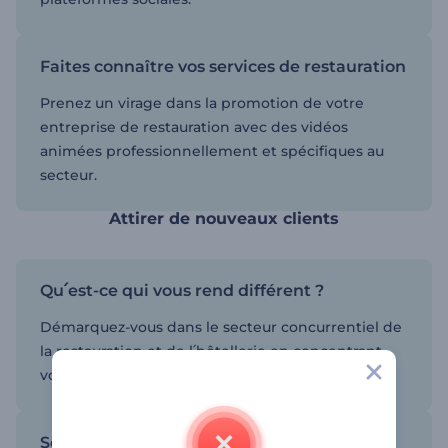
Faites connaître vos services de restauration
Prenez un virage dans la promotion de votre
entreprise de restauration avec des vidéos
animées professionnellement et spécifiques au
secteur.
Attirer de nouveaux clients
Qu՛est-ce qui vous rend différent ?
Démarquez-vous dans le secteur concurrentiel de
la restauration et de l՛hôtellerie en concentrant
vos efforts sur le marketing vidéo.
Soyez celui qui mène la danse !