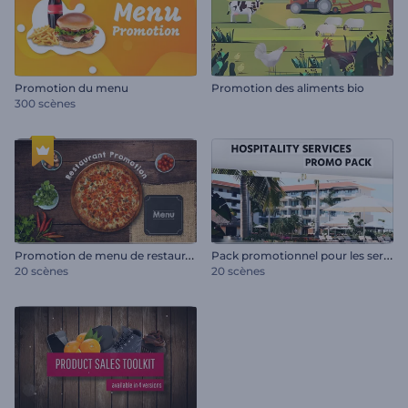
Promotion du menu
Promotion des aliments bio
300 scènes
P
romotion de menu de restaurant
P
ack promotionnel pour les services d'accueil
20 scènes
20 scènes