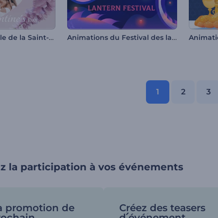
Ouverture florale de la Saint-Valentin
Animations du Festival des lanternes
Animati
1
2
3
 la participation à vos événements
la promotion de
Créez des teasers
rochain
d՛événement