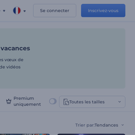
e
Se connecter
Inscrivez-vous
ts et vœux de vacances
 vacances
es vœux de
 de vidéos
Premium
Toutes les tailles
uniquement
Trier par
:
Tendances