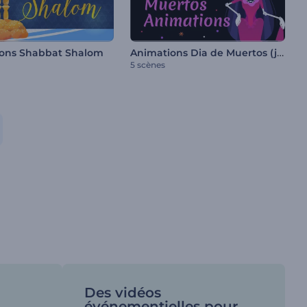
Animations Dia de Muertos (jour des morts)
ons Shabbat Shalom
5 scènes
Des vidéos
événementielles pour