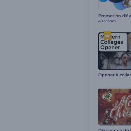
40 scènes
Opener à coll
Diaporama de N