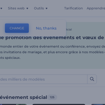
Sites web
Outils
Tarification
Apprendr
de promotion des événemen
No, thanks
CHANGE
es
Vidéos Animées
Vidéo De L'événement Spécial
de promotion des événements et vœux de
 monde entier de votre événement ou conférence, envoyez d
es invitations de mariage, et plus encore grâce à nos modèles
s spéciaux.
'événement spécial
125