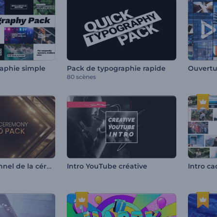
aphie simple
Pack de typographie rapide
80 scènes
Pack promotionnel de la cérémonie de remise des prix
Intro YouTube créative
Intro ca