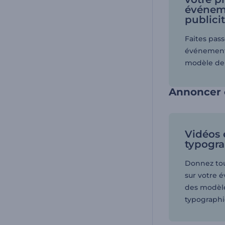
événem
publici
Faites pass
événement 
modèle de 
Annoncer 
Vidéos 
typogr
Donnez tou
sur votre 
des modèle
typographi