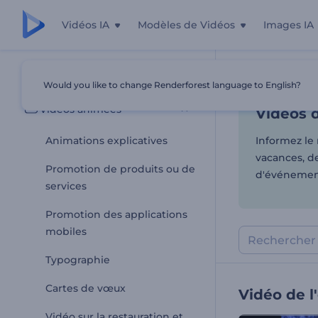
Vidéos IA
Modèles de Vidéos
Images IA
Vidéos 
Tous les modèles
Would you like to change Renderforest language to English?
Accueil
Modèl
Vidéos animées
Vidéos 
Animations explicatives
Informez le
vacances, d
Promotion de produits ou de
d'événement
services
Promotion des applications
mobiles
Typographie
Cartes de vœux
Vidéo de l
Vidéo sur la restauration et