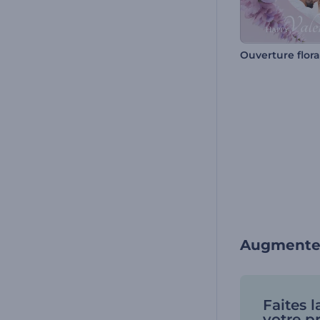
Augmentez
Faites 
votre p