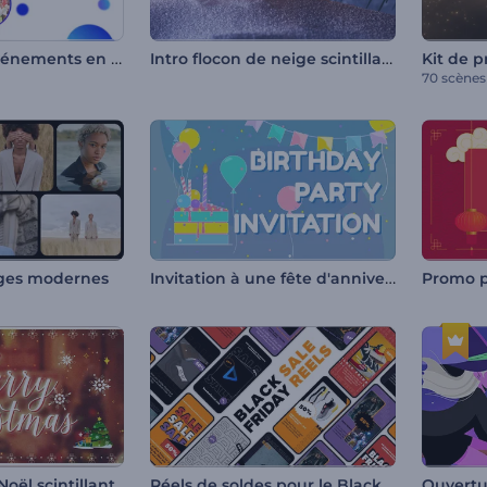
Promotion d'événements en couleurs
Intro flocon de neige scintillant
70 scènes
Invitation à une fête d'anniversaire
ages modernes
Réels de soldes pour le Black Friday
oël scintillant