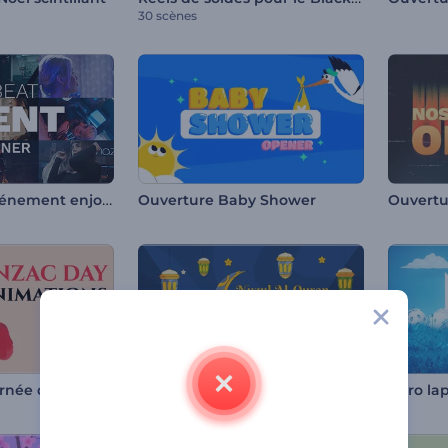
30 scènes
Ouverture d'événement enjoué
Ouverture Baby Shower
Ouvertu
rnée de l'Anzac
Salutations de Nuzul Al-Quran
Intro la