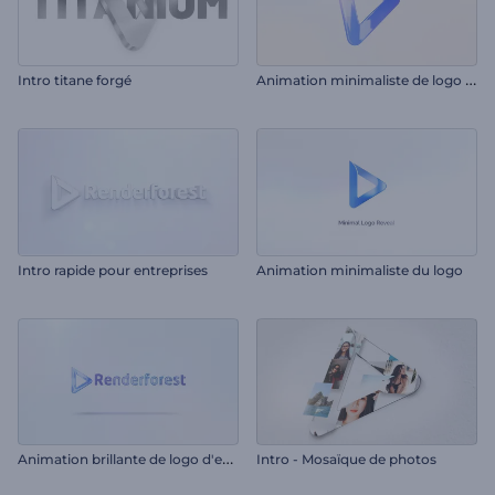
A
nimation minimaliste de logo d'entreprise
Intro titane forgé
Intro rapide pour entreprises
Animation minimaliste du logo
A
nimation brillante de logo d'entreprise
Intro - Mosaïque de photos