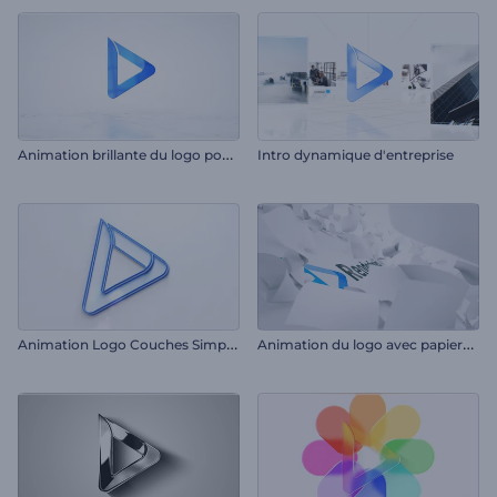
A
nimation brillante du logo pour entreprises
Intro dynamique d'entreprise
A
nimation Logo Couches Simples
A
nimation du logo avec papiers volants