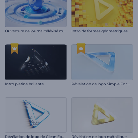
O
uverture de journal télévisé mondial
I
ntro de formes géométriques épurées
R
évélation de logo Simple Forming
Intro platine brillante
R
évélation de logo de Clean Forming
Révélation de logo métallique