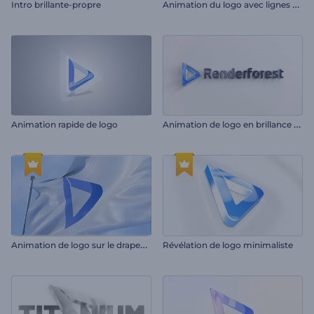
A
nimation du logo avec lignes claires
Intro brillante-propre
A
nimation de logo en brillance élégante
Animation rapide de logo
A
nimation de logo sur le drapeau réaliste
Révélation de logo minimaliste