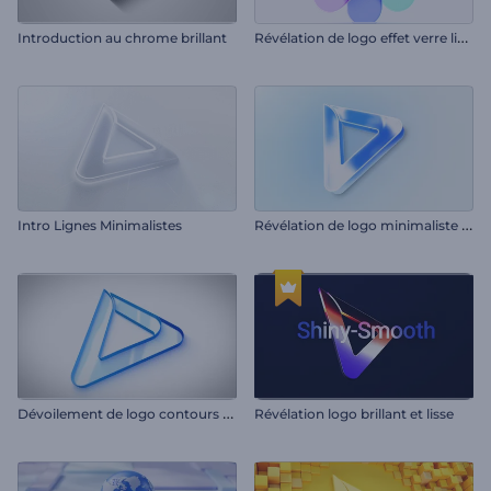
R
évélation de logo effet verre liquide
Introduction au chrome brillant
R
évélation de logo minimaliste et brillant
Intro Lignes Minimalistes
D
évoilement de logo contours nets
Révélation logo brillant et lisse