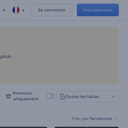
e
Se connecter
Inscrivez-vous
sion
litch.
Premium
Toutes les tailles
uniquement
Trier par
:
Tendances