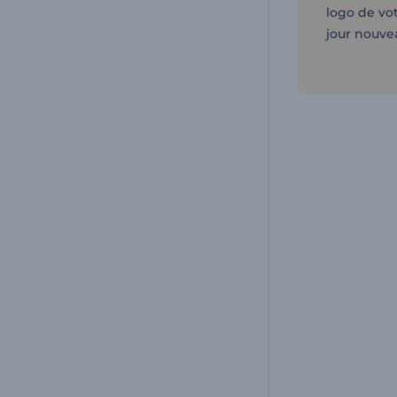
logo de vo
jour nouve