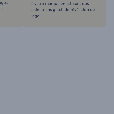
logos
à votre marque en utilisant des
la
animations glitch de révélation de
logo.