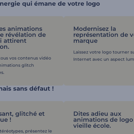
énergie qui émane de votre logo
es animations
Modernisez la
de révélation de
représentation de v
 attirent
marque
ion.
Laissez votre logo tourner s
ous vos contenus vidéo
Internet avec un aspect lum
nimations glitch
s.
mais sans défaut !
ant, glitché et
Dites adieu aux
ue !
animations de logo 
vieille école.
stéréotypes, présentez le