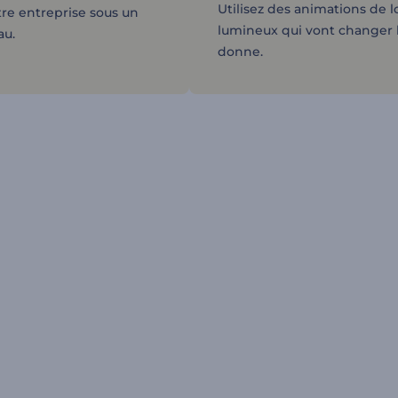
Utilisez des animations de 
tre entreprise sous un
lumineux qui vont changer 
au.
donne.