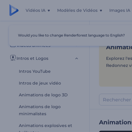
Vidéos IA
Modèles de Vidéos
Images IA
Animatio
Tous les modèles
Would you like to change Renderforest language to English?
Accueil
Modèl
Vidéos animées
Animatio
Intros et Logos
Explorez l'e
Redonnez vi
Intros YouTube
Intros de jeux vidéo
Animations de logo 3D
Animations de logo
minimalistes
Animations
Animations explosives et