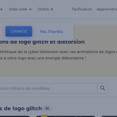
Sites web
Outils
Tarification
Apprendr
ns de logo glitch et distor
No, thanks
CHANGE
es
Intros Et Logos
Animations De Logo Glitch
ns de logo glitch et distorsion
sthétique de la cyber-distorsion avec ces animations de logos g
e à votre logo avec une énergie débordante !
 de logo glitch
36