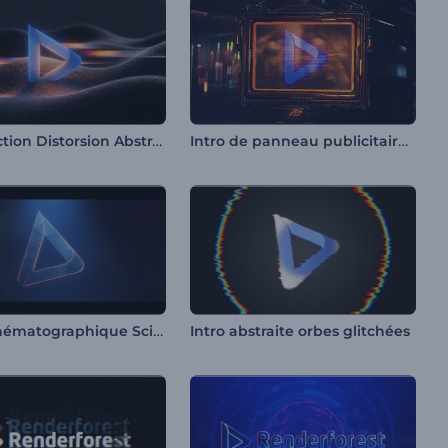
Introduction Distorsion Abstrait
Intro de panneau publicitaire cyberpunk
Intro Cinématographique Scintillante
Intro abstraite orbes glitchées