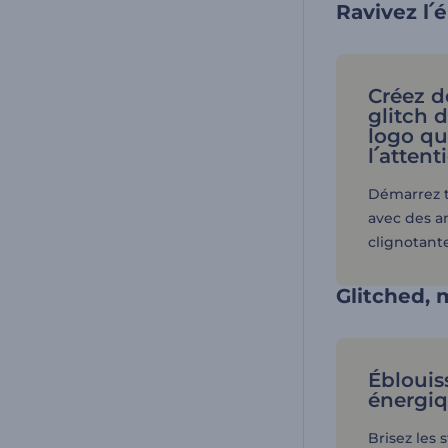
Ravivez l՛
Créez d
glitch 
logo qui
l՛attent
Démarrez t
avec des a
clignotante
Glitched, 
Éblouiss
énergiq
Brisez les 