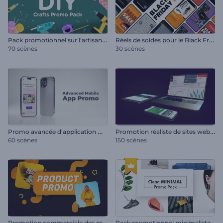
P
ack promotionnel sur l'artisanat
R
éels de soldes pour le Black Friday
70 scènes
30 scènes
P
romo avancée d'application mobile
P
romotion réaliste de sites web et d'applications mobiles
60 scènes
150 scènes
P
romotion commerciale des produits au détail
Pack promotionnel minimaliste