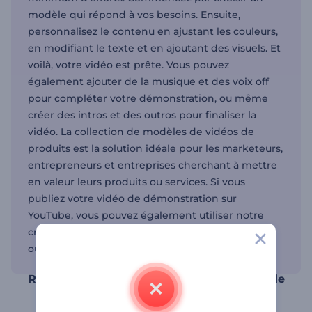
modèle qui répond à vos besoins. Ensuite,
personnalisez le contenu en ajustant les couleurs,
en modifiant le texte et en ajoutant des visuels. Et
voilà, votre vidéo est prête. Vous pouvez
également ajouter de la musique et des voix off
pour compléter votre démonstration, ou même
créer des intros et des outros pour finaliser la
vidéo. La collection de modèles de vidéos de
produits est la solution idéale pour les marketeurs,
entrepreneurs et entreprises cherchant à mettre
en valeur leurs produits ou services. Si vous
publiez votre vidéo de démonstration sur
YouTube, vous pouvez également utiliser notre
créateur d'intros YouTube pour créer une
ouverture accrocheuse.
Renforcez votre marque avec des vidéos de
démonstration de produits