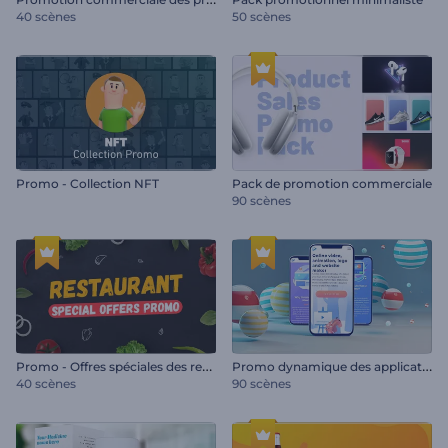
40 scènes
50 scènes
Promo - Collection NFT
Pack de promotion commerciale
90 scènes
P
romo - Offres spéciales des restaurants
P
romo dynamique des applications mobiles
40 scènes
90 scènes