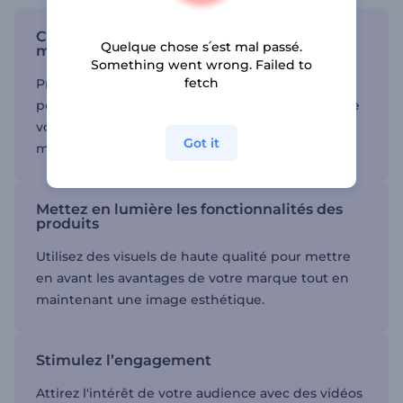
Créez des démos de produits en quelques
Quelque chose s՛est mal passé.
minutes
Something went wrong. Failed to
fetch
Prenez de l'avance et personnalisez nos modèles
pour correspondre à votre vision et à l'identité de
votre marque, sans besoin d'expérience en
Got it
montage.
Mettez en lumière les fonctionnalités des
produits
Utilisez des visuels de haute qualité pour mettre
en avant les avantages de votre marque tout en
maintenant une image esthétique.
Stimulez l’engagement
Attirez l'intérêt de votre audience avec des vidéos