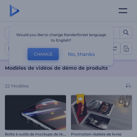
Modèles de vidéos de dém
Would you like to change Renderforest language
to English?
Vidéos de Démo de Produits
No, thanks
CHANGE
Modèles de vidéos de démo de produits
22
Modèles
B
oîte à outils de mockups de téléphones modernes
Promotion réaliste de livres