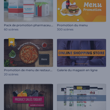
P
ack de promotion pharmaceutique
Promotion du menu
60 scènes
300 scènes
P
romotion de menu de restaurant
Galerie du magasin en ligne
20 scènes