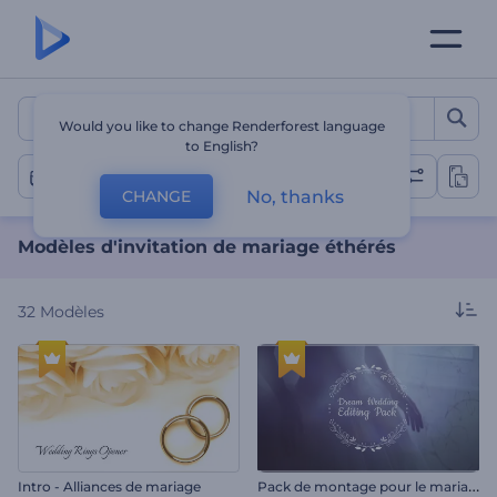
Modèles d'invitation de m
Would you like to change Renderforest language
to English?
Marriage
No, thanks
CHANGE
Modèles d'invitation de mariage éthérés
32
Modèles
P
ack de montage pour le mariage de rêve
Intro - Alliances de mariage