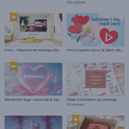
150 scènes
I
ntro - Alliances de mariage élégantes
I
ntro Cupidon pour la Saint-Valentin
R
évélation logo cœurs de la Saint-Valentin
Réels d'invitation au mariage
50 scènes