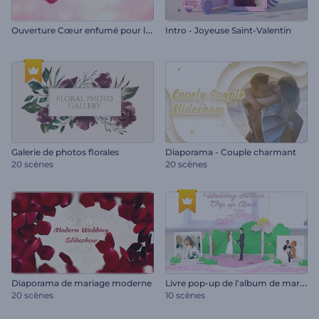
O
uverture Cœur enfumé pour la Saint-Valentin
Intro - Joyeuse Saint-Valentin
Galerie de photos florales
Diaporama - Couple charmant
20 scènes
20 scènes
L
ivre pop-up de l'album de mariage
Diaporama de mariage moderne
20 scènes
10 scènes