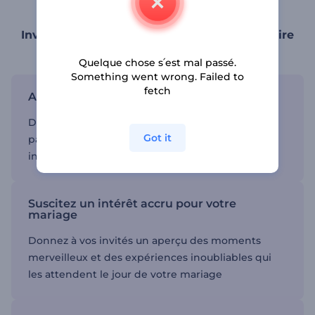
Invitez vos invités à participer à votre histoire
d'amour
Quelque chose s՛est mal passé.
Something went wrong. Failed to
fetch
Annoncez votre mariage avec style
Découvrez les modèles d'invitation de mariage
Got it
parfaits et dévoilez le jour de votre mariage à vos
invités d'une manière unique
Suscitez un intérêt accru pour votre
mariage
Donnez à vos invités un aperçu des moments
merveilleux et des expériences inoubliables qui
les attendent le jour de votre mariage