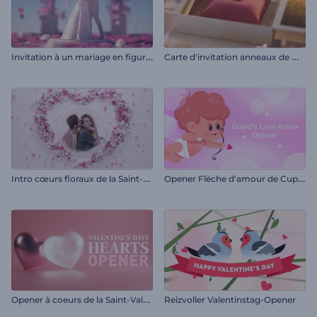
I
nvitation à un mariage en figurine
C
arte d'invitation anneaux de mariage
I
ntro cœurs floraux de la Saint-Valentin
O
pener Flèche d'amour de Cupidon
O
pener à coeurs de la Saint-Valentin
Reizvoller Valentinstag-Opener