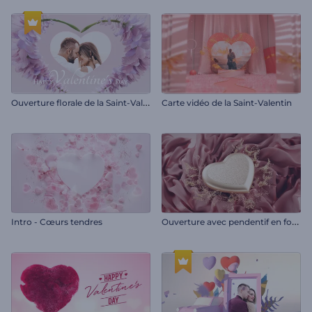
O
uverture florale de la Saint-Valentin
Carte vidéo de la Saint-Valentin
O
uverture avec pendentif en forme de cœur
Intro - Cœurs tendres